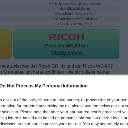
8 Verschlussauslösungen pro Sekunde
ohne Bildstabilisierung
Wasserdichtes Gehäuse (14m)
300 Aufnahmen per Akkuladung
123 x 62 x 30 mm, 193 g
Preis der
WG-60 bei
ebay.com
iede zwischen der Ricoh GR IIIx und der Ricoh WG-60?
 Sie weiter, um herauszufinden, wie sich diese beiden
 andere Merkmale unterscheiden.
Do Not Process My Personal Information
to opt-out of the sale, sharing to third parties, or processing of your per
formation for targeted advertising by us, please use the below opt-out s
r selection. Please note that after your opt-out request is processed y
eing interest-based ads based on personal information utilized by us or
disclosed to third parties prior to your opt-out. You may separately opt-