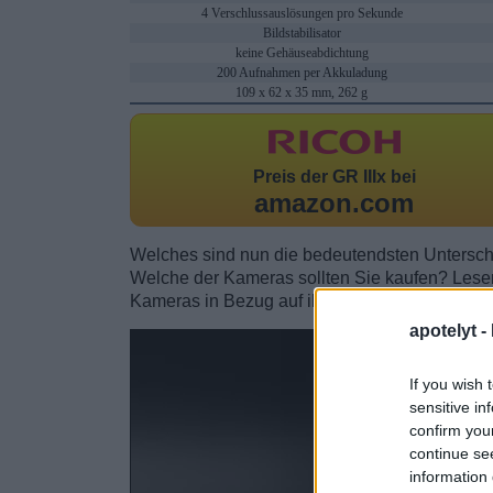
4 Verschlussauslösungen pro Sekunde
Bildstabilisator
keine Gehäuseabdichtung
200 Aufnahmen per Akkuladung
109 x 62 x 35 mm, 262 g
Preis der
GR IIIx bei
amazon.com
Welches sind nun die bedeutendsten Untersch
Welche der Kameras sollten Sie kaufen? Lesen
Kameras in Bezug auf ihre Gehäusegröße und
apotelyt -
If you wish 
sensitive in
confirm you
continue se
information 