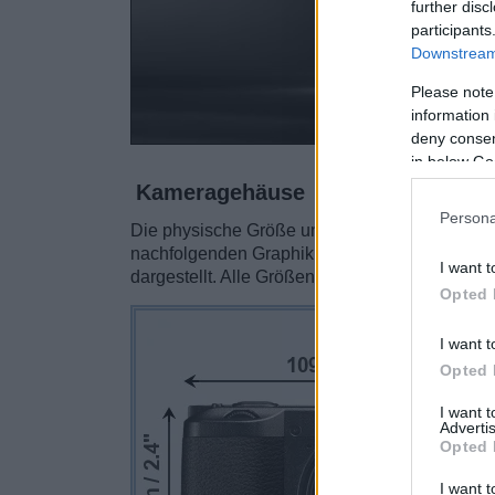
further disc
participants
Downstream 
Please note
information 
deny consent
in below Go
Kameragehäuse
Persona
Die physische Größe und das Gewicht der Ric
nachfolgenden Graphik illustriert. Die beide
I want t
dargestellt. Alle Größenangaben sind auf den 
Opted 
I want t
Opted 
I want 
Advertis
Opted 
I want t