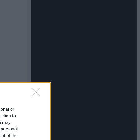
sonal or
ection to
ou may
 personal
out of the