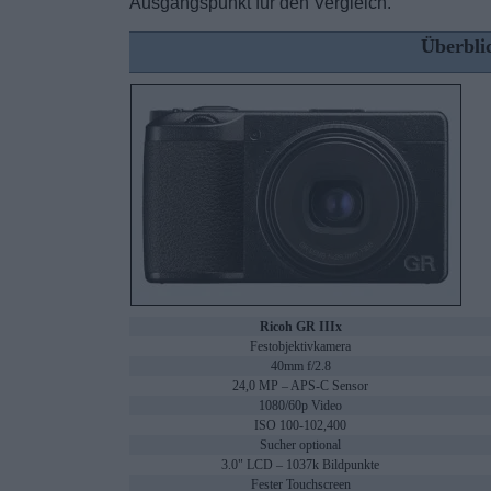
Ausgangspunkt für den Vergleich.
Überbli
Ricoh GR IIIx
Festobjektivkamera
40mm f/2.8
24,0 MP – APS-C Sensor
1080/60p Video
ISO 100-102,400
Sucher optional
3.0" LCD – 1037k Bildpunkte
Fester Touchscreen