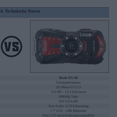
ck Technische Daten
Ricoh WG-60
Festobjektivkamera
28-140mm f/3.5-5.5
15,9 MP – 1/2,3 Zoll Sensor
1080/60p Video
ISO 125-6,400
Kein Sucher, LCD-Fokusierung
2.7" LCD – 230k Bildpunkte
Feste LCD (nicht berührungsempfindlich)