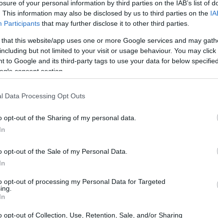
losure of your personal information by third parties on the IAB’s list of
. This information may also be disclosed by us to third parties on the
IA
Participants
that may further disclose it to other third parties.
 that this website/app uses one or more Google services and may gath
including but not limited to your visit or usage behaviour. You may click 
 to Google and its third-party tags to use your data for below specifi
ogle consent section.
l Data Processing Opt Outs
oh GR IIIx und der Ricoh WG-60 werden in der
n Kameras werden entsprechend ihrer
relativen Größe
o opt-out of the Sharing of my personal data.
nächsten Millimeter gerundet.
In
o opt-out of the Sale of my Personal Data.
In
to opt-out of processing my Personal Data for Targeted
ing.
In
o opt-out of Collection, Use, Retention, Sale, and/or Sharing