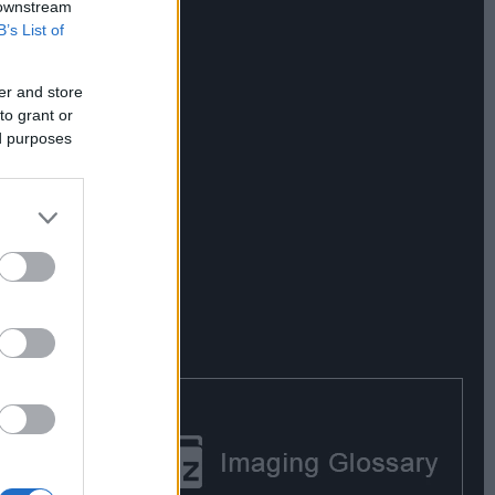
 downstream
B’s List of
er and store
to grant or
ed purposes