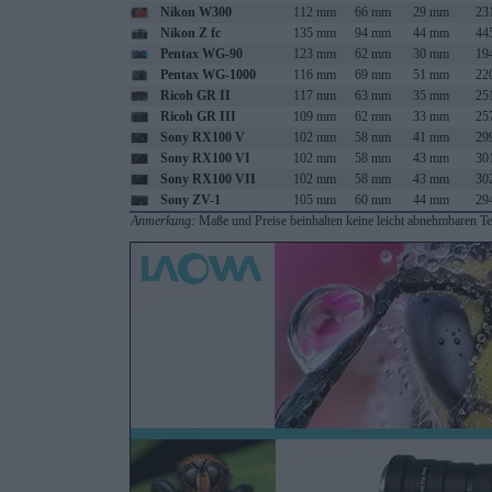
Nikon W300
112 mm
66 mm
29 mm
23
Nikon Z fc
135 mm
94 mm
44 mm
44
Pentax WG-90
123 mm
62 mm
30 mm
19
Pentax WG-1000
116 mm
69 mm
51 mm
22
Ricoh GR II
117 mm
63 mm
35 mm
25
Ricoh GR III
109 mm
62 mm
33 mm
25
Sony RX100 V
102 mm
58 mm
41 mm
29
Sony RX100 VI
102 mm
58 mm
43 mm
30
Sony RX100 VII
102 mm
58 mm
43 mm
30
Sony ZV-1
105 mm
60 mm
44 mm
29
Anmerkung:
Maße und Preise beinhalten keine leicht abnehmbaren Tei