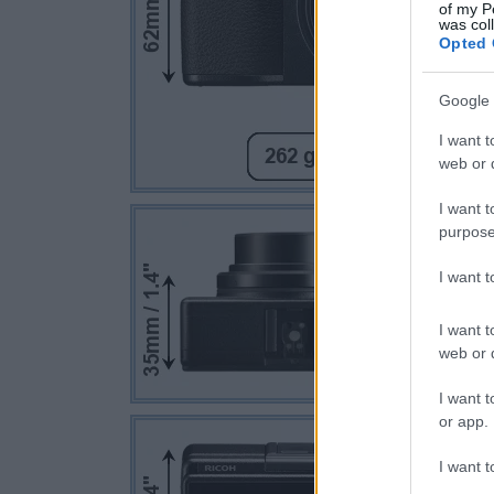
of my P
was col
Opted 
Google 
I want t
web or d
I want t
purpose
I want 
I want t
web or d
I want t
or app.
I want t