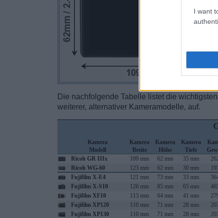
I want t
authenti
Die nachfolgende Tabelle listet die wichtigst
weiterer, alternativer Kameramodelle, auf.
G
Kamera
Kamera
Kamera
Kamera
Kam
Modell
Breite
Höhe
Tiefe
Gew
Ricoh GR IIIx
109 mm
62 mm
35 mm
26
Ricoh WG-60
123 mm
62 mm
30 mm
19
Fujifilm X-E4
121 mm
73 mm
33 mm
36
Fujifilm X-S10
126 mm
85 mm
65 mm
46
Fujifilm XF10
113 mm
64 mm
41 mm
27
Fujifilm XP120
110 mm
71 mm
28 mm
20
Fujifilm XP130
110 mm
71 mm
28 mm
20