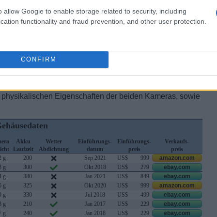
o allow Google to enable storage related to security, including
cation functionality and fraud prevention, and other user protection.
CONFIRM
en physikalischen Eigenschaften der beiden Kameras, sowie
ehäusedaten
era
Akku
Wetter
Einführungs-
Einführungs-
Verkaufs-
icht
Laufzeit
Abdichtung
datum
preis
preis
2 g
200
Sep 2021
US$
999
amazon.com
3 g
300
Okt 2018
US$
279
ebay.com
4 g
380
Jan 2021
US$
849
ebay.com
5 g
325
Okt 2020
US$
999
amazon.com
9 g
330
Jul 2018
US$
499
ebay.com
3 g
210
Jan 2017
US$
229
ebay.com
7 g
240
Jan 2018
US$
229
ebay.com