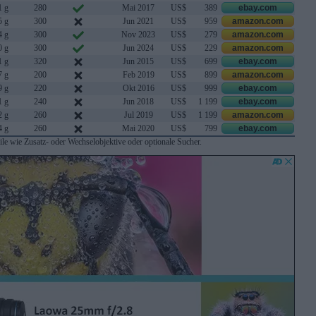
1 g
280
Mai 2017
US$
389
ebay.com
5 g
300
Jun 2021
US$
959
amazon.com
4 g
300
Nov 2023
US$
279
amazon.com
0 g
300
Jun 2024
US$
229
amazon.com
1 g
320
Jun 2015
US$
699
ebay.com
7 g
200
Feb 2019
US$
899
amazon.com
9 g
220
Okt 2016
US$
999
ebay.com
1 g
240
Jun 2018
US$
1 199
ebay.com
2 g
260
Jul 2019
US$
1 199
amazon.com
4 g
260
Mai 2020
US$
799
ebay.com
le wie Zusatz- oder Wechselobjektive oder optionale Sucher.