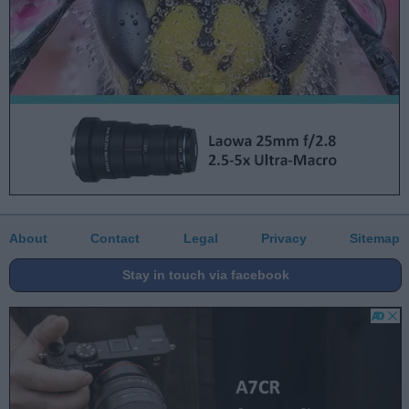
About
Contact
Legal
Privacy
Sitemap
Stay in touch via facebook