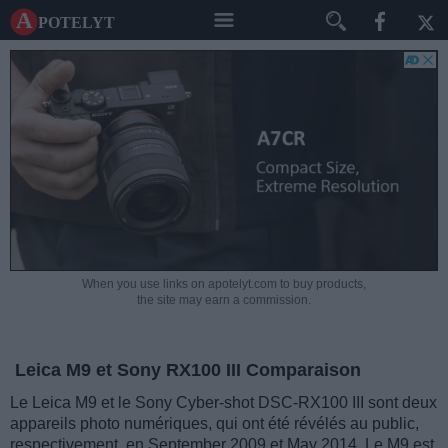
A potelyt
When you use links on apotelyt.com to buy products,
the site may earn a commission.
Leica M9 et Sony RX100 III Comparaison
Le Leica M9 et le Sony Cyber-shot DSC-RX100 III sont deux
appareils photo numériques, qui ont été révélés au public,
respectivement, en September 2009 et May 2014. Le M9 est