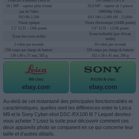
Objectifs à monture Leica M
24-70mm f/1.8-2.8
18,1 MP – capteur plein format
20,0 MP – capteur de 1 pouces
pas de Video
1080/60p Video
ISO 80-2,500
ISO 100-12,800 (80 - 25,600)
Viseur optique
Viseur électronique (1440k points)
2.5" LCD – 230k points
3.0" LCD – 1229k points
Écran inclinable (pas d'écran
Écran fixe (non tactile)
tactile)
2 volets par seconde
10 volets par seconde
550 coups par charge de batterie
320 coups par charge de batterie
139 x 80 x 37 mm, 585 g
102 x 58 x 41 mm, 290 g
M9 chez
RX100 III chez
ebay.com
ebay.com
Au-delà de cet instantané des principales fonctionnalités et
caractéristiques, quelles sont les différences entre le Leica
M9 et le Sony Cyber-shot DSC-RX100 III ? Lequel devriez-
vous acheter ? Lisez la suite pour découvrir comment ces
deux appareils photo se comparent en ce qui concerne leur
taille et d'autres détails.