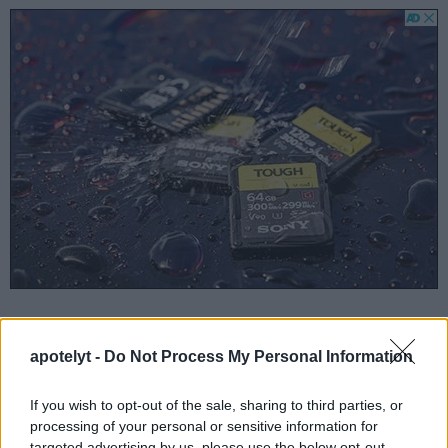
Corps de la caméra
apotelyt -
Do Not Process My Personal Information
La taille physique et le poids du Leica M9 et du Sony RX100
III sont illustrés dans le graphique ci-dessous. Les deux
caméras sont affichées en fonction de leur
taille relative
.
If you wish to opt-out of the sale, sharing to third parties, or
Toutes les dimensions sont arrondies au millimètre près.
processing of your personal or sensitive information for
targeted advertising by us, please use the below opt-out