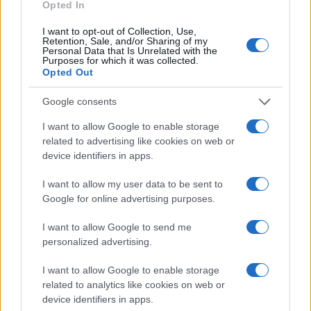
Opted In
I want to opt-out of Collection, Use,
Retention, Sale, and/or Sharing of my
Personal Data that Is Unrelated with the
Le tableau suivant répertorie les propriétés physiques les
Purposes for which it was collected.
plus importantes des deux caméras ainsi que d'autres
Opted Out
modèles de caméras alternatifs.
Google consents
Spécifications du corps
I want to allow Google to enable storage
Modèle
Caméra
Caméra
Caméra
Caméra
Vie de la
Imperméa
related to advertising like cookies on web or
de Caméra
Largeur
Hauteur
Profondeur
Poids
Batterie
bilisatio
device identifiers in apps.
1.
Leica M9
139 mm
80 mm
37 mm
585 g
550
I want to allow my user data to be sent to
2.
Sony RX100 III
102 mm
58 mm
41 mm
290 g
320
Google for online advertising purposes.
3.
Canon 500D
129 mm
98 mm
62 mm
520 g
400
I want to allow Google to send me
4.
Canon 550D
129 mm
98 mm
62 mm
530 g
440
personalized advertising.
5.
Canon 700D
133 mm
100 mm
79 mm
580 g
440
I want to allow Google to enable storage
6.
Canon G5 X
112 mm
76 mm
44 mm
353 g
210
related to analytics like cookies on web or
device identifiers in apps.
7.
Canon G7 X
103 mm
60 mm
40 mm
304 g
210