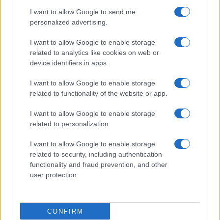
5.
Leica S1
339 mm
214 mm
119 mm
2500 g
..
I want to allow Google to send me
6.
Leica S3
160 mm
120 mm
80 mm
1260 g
..
personalized advertising.
7.
Leica S Typ 006
160 mm
120 mm
80 mm
1260 g
..
I want to allow Google to enable storage
8.
Leica S-E Typ 006
160 mm
120 mm
80 mm
1260 g
..
related to analytics like cookies on web or
device identifiers in apps.
9.
Leica S Typ 007
160 mm
120 mm
80 mm
1260 g
..
I want to allow Google to enable storage
10.
Nikon D3S
160 mm
157 mm
88 mm
1240 g
4200
related to functionality of the website or app.
11.
Nikon D3X
160 mm
157 mm
88 mm
1260 g
4400
I want to allow Google to enable storage
12.
Nikon D4
160 mm
157 mm
91 mm
1340 g
2600
related to personalization.
13.
Nikon D700
147 mm
123 mm
77 mm
1074 g
1000
I want to allow Google to enable storage
14.
Pentax 645D
156 mm
117 mm
119 mm
1480 g
800
related to security, including authentication
functionality and fraud prevention, and other
Nota
: le misurazioni e i prezzi non includono parti facilmente rimovibili, come obiettivi aggiu
user protection.
CONFIRM