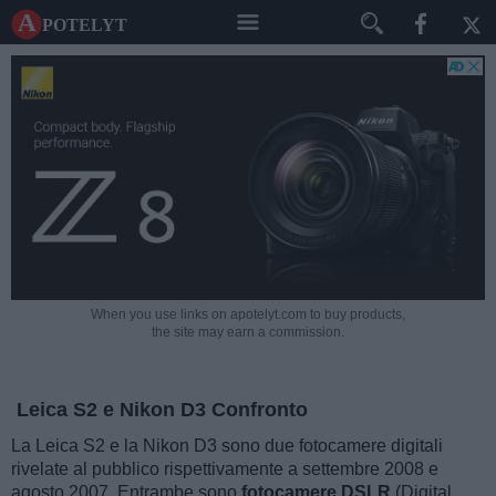
A potelyt
When you use links on apotelyt.com to buy products,
the site may earn a commission.
Leica S2 e Nikon D3 Confronto
La Leica S2 e la Nikon D3 sono due fotocamere digitali
rivelate al pubblico rispettivamente a settembre 2008 e
agosto 2007. Entrambe sono
fotocamere DSLR
(Digital