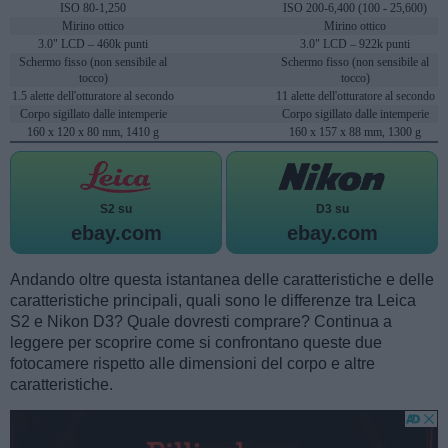
ISO 80-1,250
ISO 200-6,400 (100 - 25,600)
Mirino ottico
Mirino ottico
3.0" LCD – 460k punti
3.0" LCD – 922k punti
Schermo fisso (non sensibile al
Schermo fisso (non sensibile al
tocco)
tocco)
1.5 alette dell'otturatore al secondo
11 alette dell'otturatore al secondo
Corpo sigillato dalle intemperie
Corpo sigillato dalle intemperie
160 x 120 x 80 mm, 1410 g
160 x 157 x 88 mm, 1300 g
S2 su
D3 su
ebay.com
ebay.com
Andando oltre questa istantanea delle caratteristiche e delle
caratteristiche principali, quali sono le differenze tra Leica
S2 e Nikon D3? Quale dovresti comprare? Continua a
leggere per scoprire come si confrontano queste due
fotocamere rispetto alle dimensioni del corpo e altre
caratteristiche.