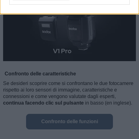
Confronto delle caratteristiche
Se desideri scoprire come si confrontano le due fotocamere
rispetto ai loro sensori di immagine, caratteristiche e
connessioni e come vengono valutate dagli esperti,
continua facendo clic sul pulsante
in basso (en inglese).
Confronto delle funzioni