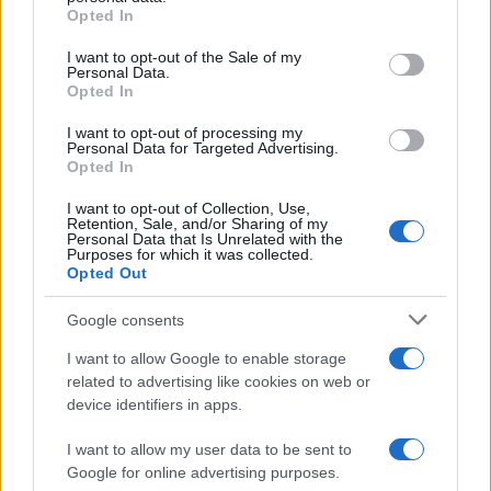
grant or deny consent to Google and its third-party tags to
Opted In
use your data for below specified purposes in below Google
consent section.
I want to opt-out of the Sale of my
Personal Data.
Opted In
I want to opt-out of processing my
Personal Data for Targeted Advertising.
Opted In
La tabella seguente elenca le proprietà fisiche più importanti
I want to opt-out of Collection, Use,
delle due fotocamere e altri modelli di fotocamera alternativi.
Retention, Sale, and/or Sharing of my
Personal Data that Is Unrelated with the
Purposes for which it was collected.
Specifiche del corpo
Opted Out
Modello
Camera
Camera
Camera
Camera
Durata
Impermea-
di Fotocamera
Larghezza
Altezza
Profondità
Peso
Batteria
bilità
Google consents
1.
Leica S2
160 mm
120 mm
80 mm
1410 g
..
I want to allow Google to enable storage
related to advertising like cookies on web or
2.
Nikon D3
160 mm
157 mm
88 mm
1300 g
4300
device identifiers in apps.
3.
Canon 1D Mark III
156 mm
157 mm
80 mm
1155 g
2200
I want to allow my user data to be sent to
4.
Canon 1Ds Mark III
150 mm
160 mm
80 mm
1385 g
1800
Google for online advertising purposes.