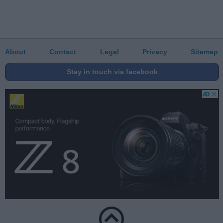
About
Contact
Legal
Privacy
Sitemap
Stay in touch via facebook