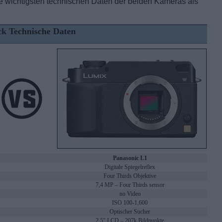
ie wichtigsten technischen Daten der beiden Kameras als
ck Technische Daten
Panasonic L1
Digitale Spiegelreflex
Four Thirds Objektive
7,4 MP – Four Thirds sensor
no Video
ISO 100-1,600
Optischer Sucher
2.5" LCD – 207k Bildpunkte