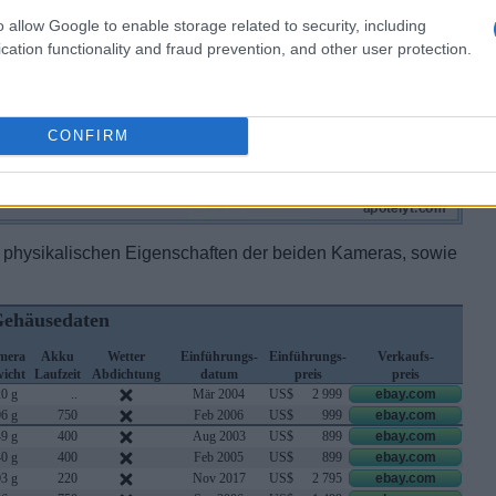
o allow Google to enable storage related to security, including
cation functionality and fraud prevention, and other user protection.
CONFIRM
en physikalischen Eigenschaften der beiden Kameras, sowie
ehäusedaten
mera
Akku
Wetter
Einführungs-
Einführungs-
Verkaufs-
icht
Laufzeit
Abdichtung
datum
preis
preis
0 g
..
Mär 2004
US$
2 999
ebay.com
6 g
750
Feb 2006
US$
999
ebay.com
9 g
400
Aug 2003
US$
899
ebay.com
0 g
400
Feb 2005
US$
899
ebay.com
3 g
220
Nov 2017
US$
2 795
ebay.com