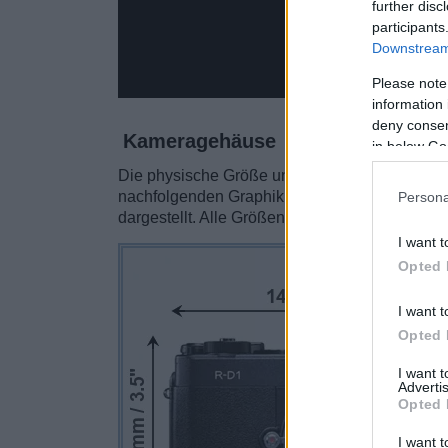
further disc
participants
Downstream 
Please note
information 
deny consent
Kameragehäuse
in below Go
Die physische Größe und das Gewicht der Ep
nachfolgenden Graphik illustriert. Die beide
Persona
dargestellt. Alle Größenangaben sind auf den 
I want t
Opted 
I want t
Opted 
I want 
Advertis
Opted 
I want t