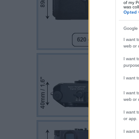
of my P
was col
Opted 
Google 
I want t
web or d
I want t
purpose
I want 
I want t
web or d
I want t
or app.
I want t