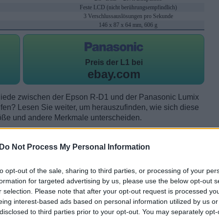
Feste LCD (nicht berührungsempfindlich)
3 Verschlussauslösungen pro Sekunde
146 x 87 x 64 mm, 606 g
Preis der
L1 bei
ebay.com
hiede zwischen der Epson R-D1 und der Panasonic Lumix
en? Lesen Sie weiter, um herauszufinden, wie sich diese
öße und andere Merkmale unterscheiden.
Do Not Process My Personal Information
to opt-out of the sale, sharing to third parties, or processing of your per
formation for targeted advertising by us, please use the below opt-out s
r selection. Please note that after your opt-out request is processed y
eing interest-based ads based on personal information utilized by us or
disclosed to third parties prior to your opt-out. You may separately opt-