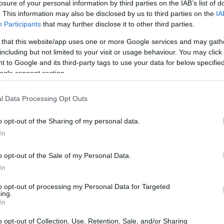
losure of your personal information by third parties on the IAB’s list of
. This information may also be disclosed by us to third parties on the
IA
Participants
that may further disclose it to other third parties.
 that this website/app uses one or more Google services and may gath
including but not limited to your visit or usage behaviour. You may click 
 to Google and its third-party tags to use your data for below specifi
ogle consent section.
son R-D1 und der Panasonic L1 werden in der
n Kameras werden entsprechend ihrer
relativen Größe
l Data Processing Opt Outs
nächsten Millimeter gerundet.
o opt-out of the Sharing of my personal data.
In
o opt-out of the Sale of my Personal Data.
In
to opt-out of processing my Personal Data for Targeted
ing.
In
o opt-out of Collection, Use, Retention, Sale, and/or Sharing