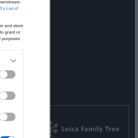
 downstream
B’s List of
er and store
to grant or
ed purposes