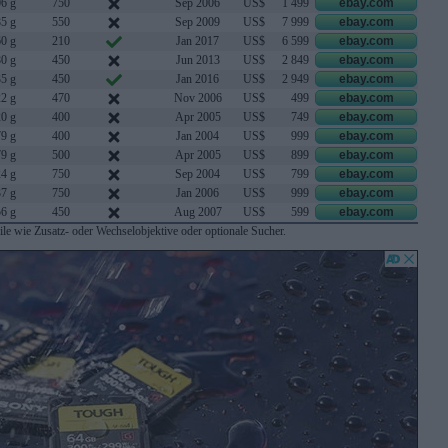
6 g
750
Sep 2006
US$
1 499
ebay.com
5 g
550
Sep 2009
US$
7 999
ebay.com
0 g
210
Jan 2017
US$
6 599
ebay.com
0 g
450
Jun 2013
US$
2 849
ebay.com
5 g
450
Jan 2016
US$
2 949
ebay.com
2 g
470
Nov 2006
US$
499
ebay.com
0 g
400
Apr 2005
US$
749
ebay.com
9 g
400
Jan 2004
US$
999
ebay.com
9 g
500
Apr 2005
US$
899
ebay.com
4 g
750
Sep 2004
US$
799
ebay.com
7 g
750
Jan 2006
US$
999
ebay.com
6 g
450
Aug 2007
US$
599
ebay.com
le wie Zusatz- oder Wechselobjektive oder optionale Sucher.