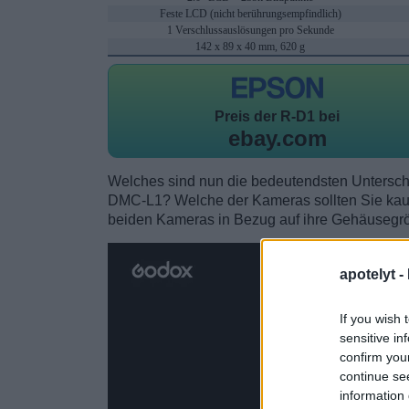
Feste LCD (nicht berührungsempfindlich)
1 Verschlussauslösungen pro Sekunde
142 x 89 x 40 mm, 620 g
Preis der
R-D1 bei
ebay.com
Welches sind nun die bedeutendsten Untersc
DMC-L1? Welche der Kameras sollten Sie kauf
beiden Kameras in Bezug auf ihre Gehäusegr
apotelyt -
If you wish 
sensitive in
confirm you
continue se
information 