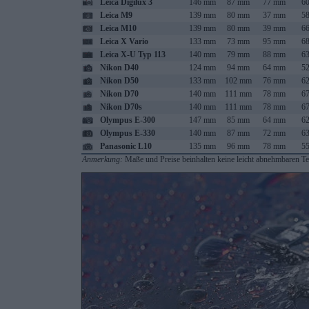
Leica Digilux 3
146 mm
87 mm
77 mm
60
Leica M9
139 mm
80 mm
37 mm
58
Leica M10
139 mm
80 mm
39 mm
66
Leica X Vario
133 mm
73 mm
95 mm
68
Leica X-U Typ 113
140 mm
79 mm
88 mm
63
Nikon D40
124 mm
94 mm
64 mm
52
Nikon D50
133 mm
102 mm
76 mm
62
Nikon D70
140 mm
111 mm
78 mm
67
Nikon D70s
140 mm
111 mm
78 mm
67
Olympus E-300
147 mm
85 mm
64 mm
62
Olympus E-330
140 mm
87 mm
72 mm
63
Panasonic L10
135 mm
96 mm
78 mm
55
Anmerkung:
Maße und Preise beinhalten keine leicht abnehmbaren Tei