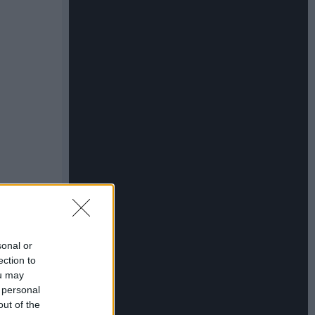
sonal or
ection to
ou may
 personal
out of the