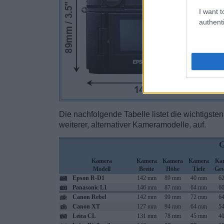
I want t
authenti
Die nachfolgende Tabelle listet die wichtigst
weiterer, alternativer Kameramodelle, auf.
G
Kamera
Kamera
Kamera
Kamera
Ka
Modell
Breite
Höhe
Tiefe
Gew
Epson R-D1
142 mm
89 mm
40 mm
62
Panasonic L1
146 mm
87 mm
64 mm
60
Canon Rebel
142 mm
99 mm
72 mm
64
Canon XT
127 mm
94 mm
64 mm
54
Leica CL
131 mm
78 mm
45 mm
40