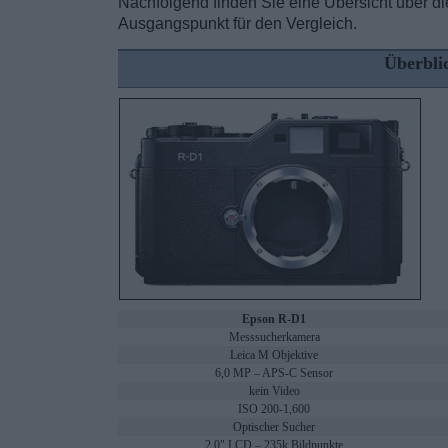
Nachfolgend finden Sie eine Übersicht über d
Ausgangspunkt für den Vergleich.
Überbli
Epson R-D1
Messsucherkamera
Leica M Objektive
6,0 MP – APS-C Sensor
kein Video
ISO 200-1,600
Optischer Sucher
2.0" LCD – 235k Bildpunkte