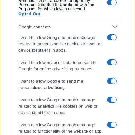
Retention, Sale, and/or Sharing of my
Personal Data that Is Unrelated with the
Purposes for which it was collected.
Die nachfolgende Tabelle listet die wichtigsten
Opted Out
physikalischen Eigenschaften der beiden Kameras, sowie
weiterer, alternativer Kameramodelle, auf.
Google consents
Gehäusedaten
I want to allow Google to enable storage
related to advertising like cookies on web or
Kamera
Kamera
Kamera
Kamera
Kamera
Akku
Wetter
Einführu
device identifiers in apps.
Modell
Breite
Höhe
Tiefe
Gewicht
Laufzeit
Abdichtung
datu
1.
Olympus E-PL3
110 mm
64 mm
37 mm
313 g
300
Jun 20
I want to allow my user data to be sent to
2.
Panasonic GF2
113 mm
68 mm
33 mm
310 g
300
Nov 20
Google for online advertising purposes.
3.
Olympus E-P2
121 mm
70 mm
36 mm
355 g
300
Nov 20
I want to allow Google to send me
personalized advertising.
4.
Olympus E-P3
122 mm
69 mm
34 mm
369 g
330
Jun 20
5.
Olympus E-PL1
115 mm
72 mm
42 mm
334 g
290
Feb 20
I want to allow Google to enable storage
related to analytics like cookies on web or
6.
Olympus E-PL2
114 mm
72 mm
42 mm
362 g
280
Jan 20
device identifiers in apps.
7.
Olympus E-PL5
111 mm
64 mm
38 mm
325 g
360
Sep 20
I want to allow Google to enable storage
8.
Olympus E-PM1
110 mm
64 mm
34 mm
265 g
330
Jun 20
related to functionality of the website or app.