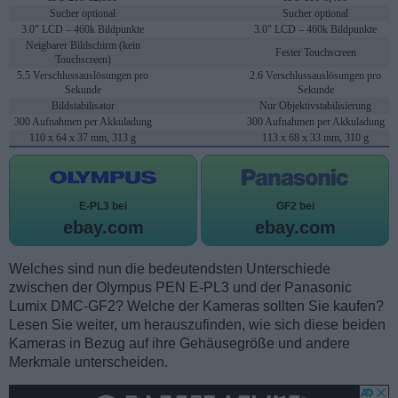
Sucher optional
Sucher optional
3.0" LCD – 460k Bildpunkte
3.0" LCD – 460k Bildpunkte
Neigbarer Bildschirm (kein
Fester Touchscreen
Touchscreen)
5.5 Verschlussauslösungen pro
2.6 Verschlussauslösungen pro
Sekunde
Sekunde
Bildstabilisator
Nur Objektivstabilisierung
300 Aufnahmen per Akkuladung
300 Aufnahmen per Akkuladung
110 x 64 x 37 mm, 313 g
113 x 68 x 33 mm, 310 g
E-PL3 bei
GF2 bei
ebay.com
ebay.com
Welches sind nun die bedeutendsten Unterschiede
zwischen der Olympus PEN E-PL3 und der Panasonic
Lumix DMC-GF2? Welche der Kameras sollten Sie kaufen?
Lesen Sie weiter, um herauszufinden, wie sich diese beiden
Kameras in Bezug auf ihre Gehäusegröße und andere
Merkmale unterscheiden.