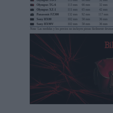
Olympus TG-5
113 mm
66 mm
32 mm
Olympus TG-6
113 mm
66 mm
32 mm
Olympus XZ-1
111 mm
65 mm
42 mm
Panasonic FZ300
132 mm
92 mm
117 mm
Sony HX80
102 mm
58 mm
36 mm
Sony HX90V
102 mm
58 mm
36 mm
Nota:
Las medidas y los precios no incluyen piezas fácilmente desmont