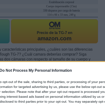
Estabilización corporal
Cuerpo impermeable (15m)
330 disparos por carga de batería
114 x 66 x 33 mm, 249 g
Precio de la
TG-7 en
amazon.com
 características principales, ¿cuáles son las diferencias
 Tough TG-7? ¿Cuál camara deberías comprar? Siga
as dos cámaras con respecto al tamaño de su cuerpo y
Do Not Process My Personal Information
to opt-out of the sale, sharing to third parties, or processing of your per
formation for targeted advertising by us, please use the below opt-out s
r selection. Please note that after your opt-out request is processed y
eing interest-based ads based on personal information utilized by us or
disclosed to third parties prior to your opt-out. You may separately opt-