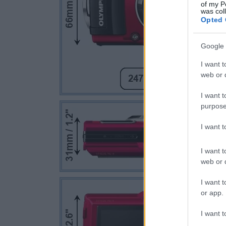
of my P
was col
Opted 
Google 
I want t
web or d
I want t
purpose
I want 
I want t
web or d
I want t
or app.
I want t