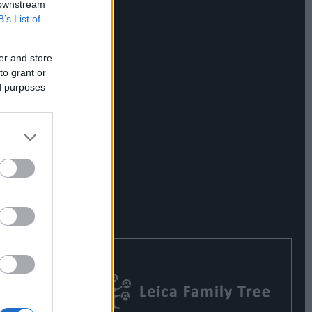
 downstream
B’s List of
er and store
to grant or
ed purposes