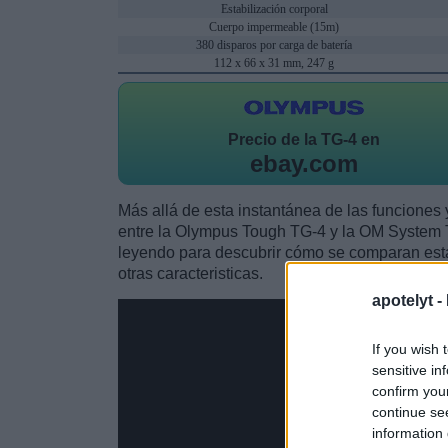
Estabilización corporal
Cuerpo impermeable (15m)
380 disparos por carga de batería
112 x 66 x 31 mm, 247 g
Precio de la
TG-4 en
ebay.com
Más allá de esta instantánea de las funciones y
entre la Olympus Tough TG-4 y la OM System
leyendo para descubrir cómo se comparan est
otras caracteristicas.
apotelyt -
If you wish 
sensitive in
confirm you
continue se
information 