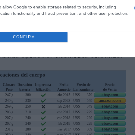
o allow Google to enable storage related to security, including
cation functionality and fraud prevention, and other user protection.
CONFIRM
sicas más importantes de las dos cámaras, así como otros
icaciones del cuerpo
Cámara
Duración
Impermea-
Fecha
Precio de
Precio
Peso
batería
bilización
Anuncio
Lanzamiento
de Venta
247 g
380
abr 2015
US$
379
ebay.com
249 g
330
sep 2023
US$
549
amazon.com
269 g
250
feb 2014
US$
349
ebay.com
203 g
210
ene 2017
US$
229
ebay.com
207 g
240
ene 2018
US$
229
ebay.com
207 g
240
feb 2019
US$
229
ebay.com
231 g
280
may 2017
US$
389
ebay.com