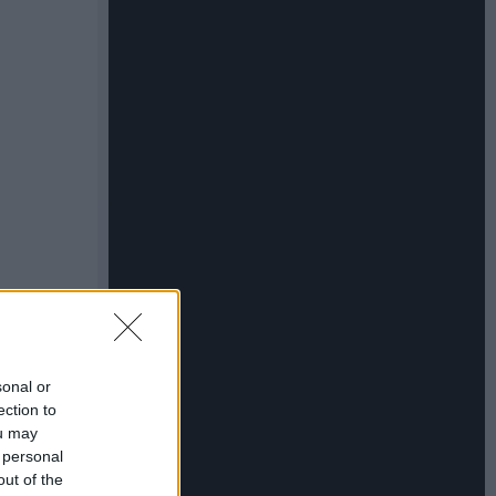
sonal or
ection to
ou may
 personal
out of the