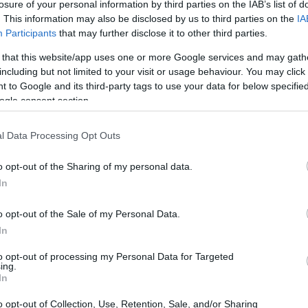
losure of your personal information by third parties on the IAB’s list of
. This information may also be disclosed by us to third parties on the
IA
Participants
that may further disclose it to other third parties.
 that this website/app uses one or more Google services and may gath
including but not limited to your visit or usage behaviour. You may click 
 to Google and its third-party tags to use your data for below specifi
ogle consent section.
l Data Processing Opt Outs
OM System TG-7 se ilustran en el siguiente gráfico. Las
lativo
. Todas las dimensiones están redondeadas al
o opt-out of the Sharing of my personal data.
In
o opt-out of the Sale of my Personal Data.
In
to opt-out of processing my Personal Data for Targeted
ing.
In
o opt-out of Collection, Use, Retention, Sale, and/or Sharing