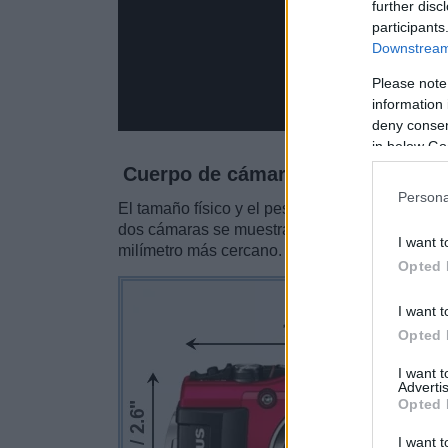
further disc
participants
Downstream 
Please note
information 
deny consent
in below Go
Cuerpo de cámara
Persona
El tamaño físico y el peso de Olympus TG-4 y 
dos cámaras se muestran según su
tamaño re
I want t
milímetro más cercano.
Opted 
I want t
Opted 
I want 
Advertis
Opted 
I want t