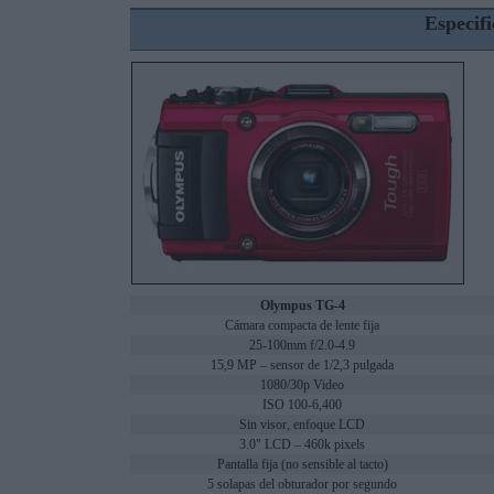
Especifi
Olympus TG-4
Cámara compacta de lente fija
25-100mm f/2.0-4.9
15,9 MP – sensor de 1/2,3 pulgada
1080/30p Video
ISO 100-6,400
Sin visor, enfoque LCD
3.0" LCD – 460k pixels
Pantalla fija (no sensible al tacto)
5 solapas del obturador por segundo