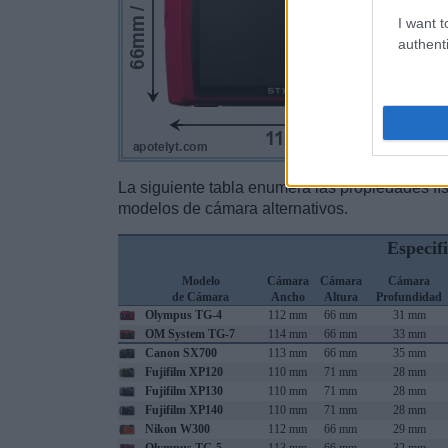
I want t
authenti
La siguiente tabla enumera las propiedades fí
modelos de cámara alternativos.
Especif
Modelo
Cámara
Cámara
Cámara
de Cámara
Ancho
Altura
Profundidad
Olympus TG-4
112 mm
66 mm
31 mm
OM System TG-7
114 mm
66 mm
33 mm
Canon SX700
113 mm
66 mm
35 mm
Fujifilm XP120
110 mm
71 mm
28 mm
Fujifilm XP130
110 mm
71 mm
28 mm
Fujifilm XP140
110 mm
71 mm
28 mm
Nikon W300
112 mm
66 mm
29 mm