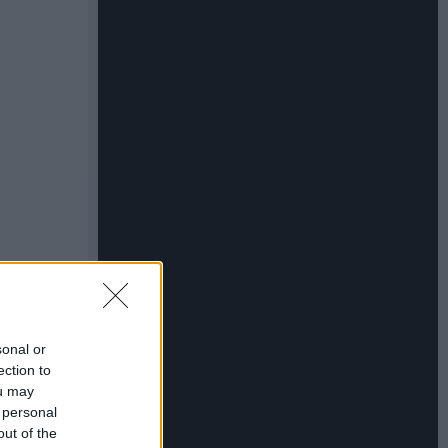
sonal or
ection to
ou may
 personal
out of the