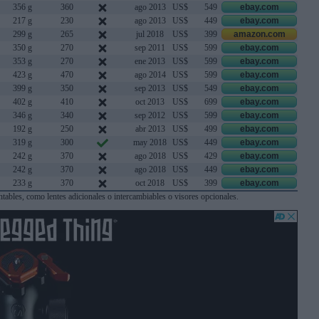
356 g
360
ago 2013
US$
549
ebay.com
217 g
230
ago 2013
US$
449
ebay.com
299 g
265
jul 2018
US$
399
amazon.com
350 g
270
sep 2011
US$
599
ebay.com
353 g
270
ene 2013
US$
599
ebay.com
423 g
470
ago 2014
US$
599
ebay.com
399 g
350
sep 2013
US$
549
ebay.com
402 g
410
oct 2013
US$
699
ebay.com
346 g
340
sep 2012
US$
599
ebay.com
192 g
250
abr 2013
US$
499
ebay.com
319 g
300
may 2018
US$
449
ebay.com
242 g
370
ago 2018
US$
429
ebay.com
242 g
370
ago 2018
US$
449
ebay.com
233 g
370
oct 2018
US$
399
ebay.com
ables, como lentes adicionales o intercambiables o visores opcionales.