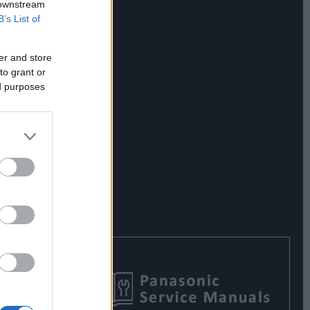
 downstream
B’s List of
er and store
to grant or
ed purposes