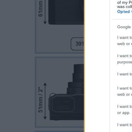
of my P
was col
Opted 
Google 
I want t
web or d
I want t
purpose
I want 
I want t
web or d
I want t
or app.
I want t