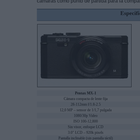
cámaras como punto de partida para la compa
Especifi
Pentax MX-1
Cámara compacta de lente fija
28-112mm f/1.8-2.5
12,0 MP – sensor de 1/1,7 pulgada
1080/30p Video
ISO 100-12,800
Sin visor, enfoque LCD
3.0" LCD – 920k pixels
Pantalla inclinable (sin pantalla táctil)