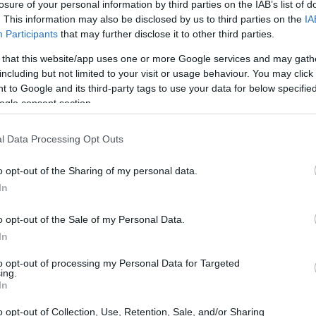
losure of your personal information by third parties on the IAB’s list of
. This information may also be disclosed by us to third parties on the
IA
Participants
that may further disclose it to other third parties.
 that this website/app uses one or more Google services and may gath
including but not limited to your visit or usage behaviour. You may click 
 to Google and its third-party tags to use your data for below specifi
ogle consent section.
l Data Processing Opt Outs
coh WG-6 se ilustran en el siguiente gráfico. Las dos
vo
. Todas las dimensiones están redondeadas al milímetro
o opt-out of the Sharing of my personal data.
In
o opt-out of the Sale of my Personal Data.
In
to opt-out of processing my Personal Data for Targeted
ing.
In
o opt-out of Collection, Use, Retention, Sale, and/or Sharing