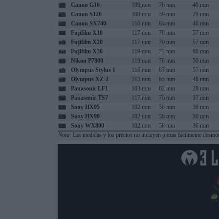
Canon G16
109 mm
76 mm
40 mm
Canon S120
100 mm
59 mm
29 mm
Canon SX740
110 mm
64 mm
40 mm
Fujifilm X10
117 mm
70 mm
57 mm
Fujifilm X20
117 mm
70 mm
57 mm
Fujifilm X30
119 mm
72 mm
60 mm
Nikon P7800
119 mm
78 mm
50 mm
Olympus Stylus 1
116 mm
87 mm
57 mm
Olympus XZ-2
113 mm
65 mm
48 mm
Panasonic LF1
103 mm
62 mm
28 mm
Panasonic TS7
117 mm
76 mm
37 mm
Sony HX95
102 mm
58 mm
36 mm
Sony HX99
102 mm
58 mm
36 mm
Sony WX800
102 mm
58 mm
36 mm
Nota:
Las medidas y los precios no incluyen piezas fácilmente desmont