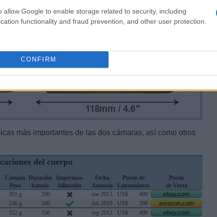
o allow Google to enable storage related to security, including
cation functionality and fraud prevention, and other user protection.
CONFIRM
sicas más importantes de las dos cámaras, así como otros
icaciones del cuerpo
Cámara
Duración
Impermea-
Fecha
Precio de
Precio
Peso
batería
bilización
Anuncio
Lanzamiento
de Venta
391 g
290
ene 2013
US$
499
ebay.com
246 g
340
feb 2019
US$
399
amazon.com
352 g
350
sep 2012
US$
499
ebay.com