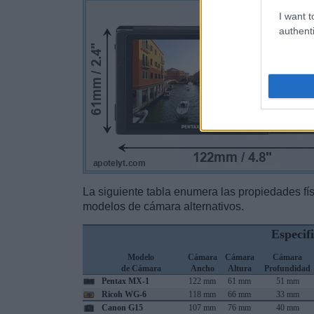
I want t
authenti
La siguiente tabla enumera las propiedades fí
modelos de cámara alternativos.
Especif
Modelo
Cámara
Cámara
Cámara
de Cámara
Ancho
Altura
Profundidad
Pentax MX-1
122 mm
61 mm
51 mm
Ricoh WG-6
118 mm
66 mm
33 mm
Canon G15
107 mm
76 mm
40 mm