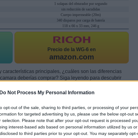
1 solapas del obturador por segundo
sin reducción de sacudidas
Cuerpo impermeable (20m)
340 disparos por carga de batería
118 x 66 x 33 mm, 246 g
Precio de la
WG-6 en
amazon.com
 características principales, ¿cuáles son las diferencias
 camara deberías comprar? Siga leyendo para descubrir
cto al tamaño de su cuerpo y otras caracteristicas.
Do Not Process My Personal Information
to opt-out of the sale, sharing to third parties, or processing of your per
formation for targeted advertising by us, please use the below opt-out s
r selection. Please note that after your opt-out request is processed y
eing interest-based ads based on personal information utilized by us or
disclosed to third parties prior to your opt-out. You may separately opt-