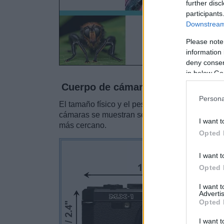
further disc
participants
Downstream 
Please note
information 
deny consent
in below Go
Cuerpo de cámara
Persona
El tamaño físico y el peso de Pentax MX-1 y Ri
cámaras se muestran según su
tamaño relati
I want t
más cercano.
Opted 
I want t
Opted 
I want 
Advertis
Opted 
I want t