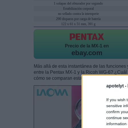
1 solapas del obturador por segundo
Estabilización corporal
no sellado contra la intemperie
290 disparos por carga de batería
122 x 61 x 51 mm, 391 g
Precio de la
MX-1 en
ebay.com
Más allá de esta instantánea de las funciones y
entre la Pentax MX-1 y la Ricoh WG-6? ¿Cuál
cómo se comparan estas dos cámaras con respe
apotelyt -
If you wish 
sensitive in
confirm you
continue se
information 