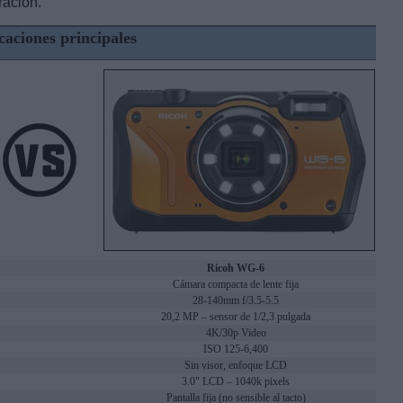
ración.
caciones principales
Ricoh WG-6
Cámara compacta de lente fija
28-140mm f/3.5-5.5
20,2 MP – sensor de 1/2,3 pulgada
4K/30p Video
ISO 125-6,400
Sin visor, enfoque LCD
3.0" LCD – 1040k pixels
Pantalla fija (no sensible al tacto)