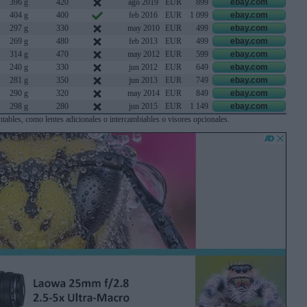
396 g
420
ago 2019
EUR
899
ebay.com
404 g
400
feb 2016
EUR
1 099
ebay.com
297 g
330
may 2010
EUR
499
ebay.com
269 g
480
feb 2013
EUR
499
ebay.com
314 g
470
may 2012
EUR
599
ebay.com
240 g
330
jun 2012
EUR
649
ebay.com
281 g
350
jun 2013
EUR
749
ebay.com
290 g
320
may 2014
EUR
849
ebay.com
298 g
280
jun 2015
EUR
1 149
ebay.com
ables, como lentes adicionales o intercambiables o visores opcionales.