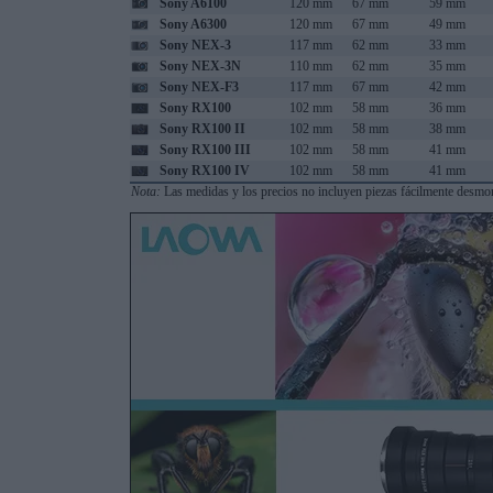
Sony A6100
120 mm
67 mm
59 mm
Sony A6300
120 mm
67 mm
49 mm
Sony NEX-3
117 mm
62 mm
33 mm
Sony NEX-3N
110 mm
62 mm
35 mm
Sony NEX-F3
117 mm
67 mm
42 mm
Sony RX100
102 mm
58 mm
36 mm
Sony RX100 II
102 mm
58 mm
38 mm
Sony RX100 III
102 mm
58 mm
41 mm
Sony RX100 IV
102 mm
58 mm
41 mm
Nota:
Las medidas y los precios no incluyen piezas fácilmente desmont