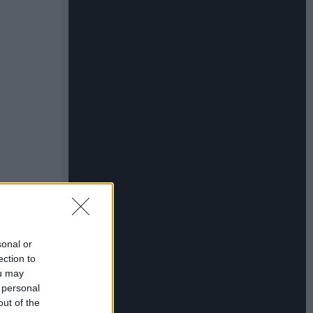
sonal or
ection to
ou may
 personal
out of the