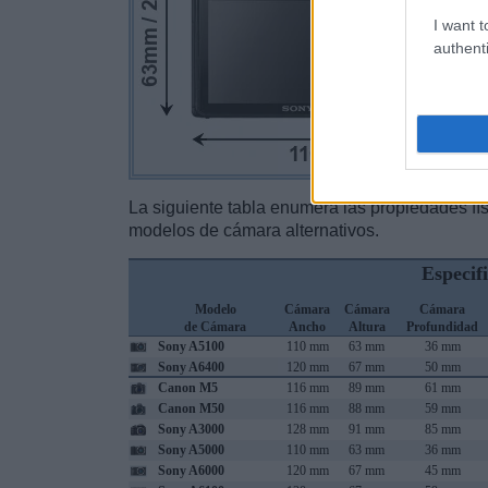
I want t
authenti
La siguiente tabla enumera las propiedades fí
modelos de cámara alternativos.
Especif
Modelo
Cámara
Cámara
Cámara
de Cámara
Ancho
Altura
Profundidad
Sony A5100
110 mm
63 mm
36 mm
Sony A6400
120 mm
67 mm
50 mm
Canon M5
116 mm
89 mm
61 mm
Canon M50
116 mm
88 mm
59 mm
Sony A3000
128 mm
91 mm
85 mm
Sony A5000
110 mm
63 mm
36 mm
Sony A6000
120 mm
67 mm
45 mm