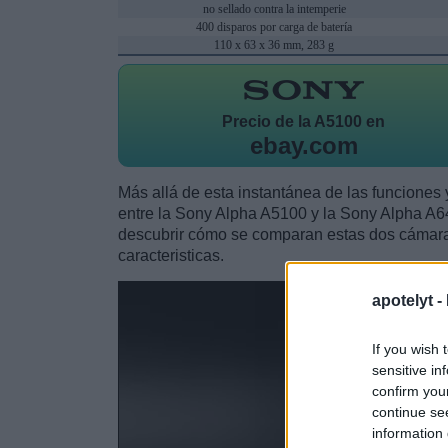
no sellado contra la intemperie
400 disparos por carga de batería
110 x 63 x 36 mm, 283 g
Precio de la
A5100 en
ebay.com
Más allá de esta instantánea de las funciones y
entre la Sony Alpha A5100 y la Sony Alpha A
descubrir cómo se comparan estas dos cámaras
caracteristicas.
apotelyt -
If you wish 
sensitive in
confirm you
continue se
information 