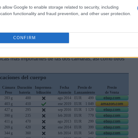
o allow Google to enable storage related to security, including
cation functionality and fraud prevention, and other user protection.
CONFIRM
sicas más importantes de las dos cámaras, así como otros
icaciones del cuerpo
Cámara
Duración
Impermea-
Fecha
Precio de
Precio
Peso
batería
bilización
Anuncio
Lanzamiento
de Venta
283 g
400
ago 2014
EUR
499
ebay.com
403 g
410
ene 2019
EUR
1 049
amazon.com
427 g
295
sep 2016
EUR
1 129
ebay.com
390 g
235
feb 2018
EUR
779
ebay.com
411 g
470
ago 2013
EUR
299
ebay.com
269 g
420
ene 2014
EUR
399
ebay.com
344 g
360
feb 2014
EUR
549
ebay.com