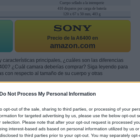
Cuerpo sellado a la intemperie
410 disparos por carga de batería
120 x 67 x 50 mm, 403 g
Precio de la
A6400 en
amazon.com
 características principales, ¿cuáles son las diferencias
6400? ¿Cuál camara deberías comprar? Siga leyendo para
 con respecto al tamaño de su cuerpo y otras
Do Not Process My Personal Information
to opt-out of the sale, sharing to third parties, or processing of your per
formation for targeted advertising by us, please use the below opt-out s
r selection. Please note that after your opt-out request is processed y
eing interest-based ads based on personal information utilized by us or
disclosed to third parties prior to your opt-out. You may separately opt-