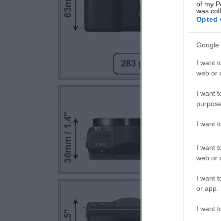
of my P
was col
Opted 
Google 
I want t
web or d
I want t
purpose
I want 
I want t
web or d
I want t
or app.
I want t