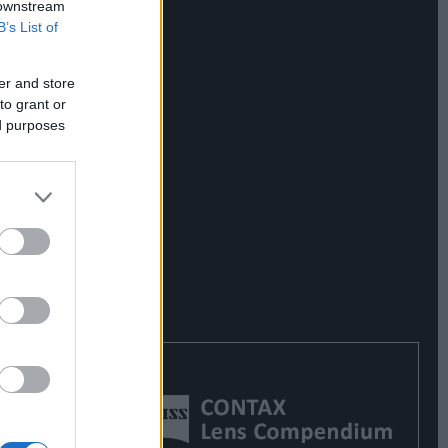
 downstream
B’s List of
er and store
to grant or
ed purposes