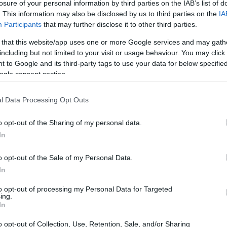
losure of your personal information by third parties on the IAB’s list of
. This information may also be disclosed by us to third parties on the
IA
Participants
that may further disclose it to other third parties.
 that this website/app uses one or more Google services and may gath
including but not limited to your visit or usage behaviour. You may click 
 to Google and its third-party tags to use your data for below specifi
ogle consent section.
y A6400 se ilustran en el siguiente gráfico. Las dos
l Data Processing Opt Outs
vo
. Todas las dimensiones están redondeadas al milímetro
o opt-out of the Sharing of my personal data.
In
o opt-out of the Sale of my Personal Data.
In
to opt-out of processing my Personal Data for Targeted
ing.
In
o opt-out of Collection, Use, Retention, Sale, and/or Sharing