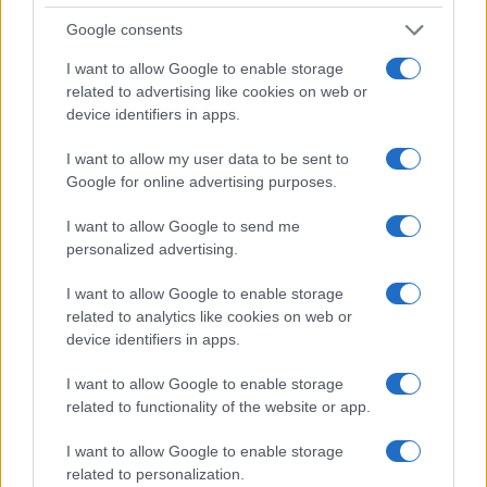
Spécifications du corps
Google consents
Modèle
Caméra
Caméra
Caméra
Caméra
Vie de la
Imperméa
I want to allow Google to enable storage
de Caméra
Largeur
Hauteur
Profondeur
Poids
Batterie
bilisation
related to advertising like cookies on web or
1.
Leica M8
139 mm
80 mm
37 mm
591 g
550
device identifiers in apps.
2.
Leica M9
139 mm
80 mm
37 mm
585 g
550
I want to allow my user data to be sent to
Google for online advertising purposes.
3.
Canon T2i
129 mm
98 mm
62 mm
530 g
440
4.
Canon T3
130 mm
100 mm
78 mm
495 g
700
I want to allow Google to send me
personalized advertising.
5.
Canon XTi
127 mm
84 mm
65 mm
556 g
370
I want to allow Google to enable storage
6.
Leica M Typ 240
139 mm
80 mm
42 mm
680 g
500
related to analytics like cookies on web or
7.
Leica M Typ 262
139 mm
80 mm
42 mm
680 g
400
device identifiers in apps.
8.
Leica M10
139 mm
80 mm
39 mm
660 g
210
I want to allow Google to enable storage
related to functionality of the website or app.
9.
Leica X Vario
133 mm
73 mm
95 mm
680 g
450
10.
Nikon D40X
124 mm
94 mm
64 mm
522 g
520
I want to allow Google to enable storage
related to personalization.
11.
Nikon D80
132 mm
103 mm
77 mm
668 g
600