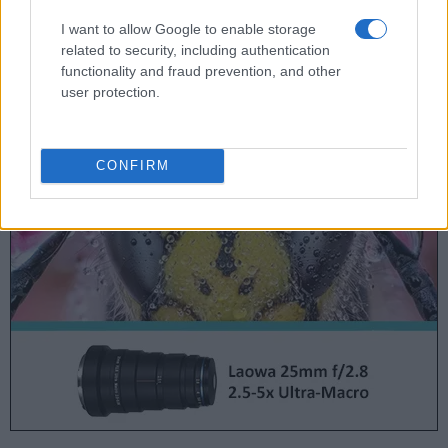
I want to allow Google to enable storage
12.
Nikon D3000
126 mm
97 mm
64 mm
536 g
500
related to security, including authentication
13.
Nikon D5000
127 mm
104 mm
80 mm
590 g
510
functionality and fraud prevention, and other
user protection.
14.
Panasonic L10
135 mm
96 mm
78 mm
556 g
450
Note
: Les mesures et les prix n'incluent pas les pièces facilement détachables, telles que les 
CONFIRM