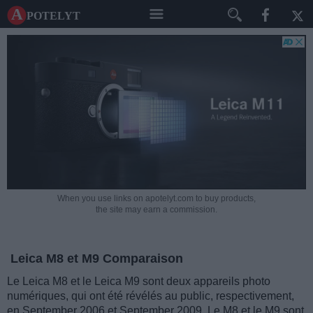
A potelyt
When you use links on apotelyt.com to buy products,
the site may earn a commission.
Leica M8 et M9 Comparaison
Le Leica M8 et le Leica M9 sont deux appareils photo
numériques, qui ont été révélés au public, respectivement,
en September 2006 et September 2009. Le M8 et le M9 sont