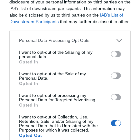
disclosure of your personal information by third parties on the
IAB’s list of downstream participants. This information may
also be disclosed by us to third parties on the
IAB’s List of
Downstream Participants
that may further disclose it to other
third parties.
Please note that this website/app uses one or more Google
Personal Data Processing Opt Outs
services and may gather and store information including but
not limited to your visit or usage behaviour. You may click to
I want to opt-out of the Sharing of my
personal data.
grant or deny consent to Google and its third-party tags to
Opted In
use your data for below specified purposes in below Google
consent section.
I want to opt-out of the Sale of my
Personal Data.
Opted In
I want to opt-out of processing my
Personal Data for Targeted Advertising.
Opted In
I want to opt-out of Collection, Use,
Retention, Sale, and/or Sharing of my
Le tableau suivant répertorie les propriétés physiques les
Personal Data that Is Unrelated with the
plus importantes des deux caméras ainsi que d'autres
Purposes for which it was collected.
Opted Out
modèles de caméras alternatifs.