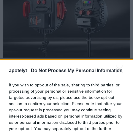
Corps de la caméra
apotelyt -
Do Not Process My Personal Information
La taille physique et le poids du Leica M8 et du Leica M9
If you wish to opt-out of the sale, sharing to third parties, or
sont illustrés dans le graphique ci-dessous. Les deux
processing of your personal or sensitive information for
caméras sont affichées en fonction de leur
taille relative
.
targeted advertising by us, please use the below opt-out
Toutes les dimensions sont arrondies au millimètre près.
section to confirm your selection. Please note that after your
opt-out request is processed you may continue seeing
interest-based ads based on personal information utilized by
us or personal information disclosed to third parties prior to
your opt-out. You may separately opt-out of the further