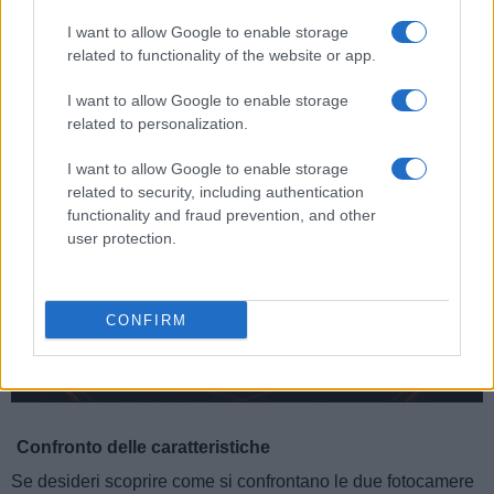
I want to allow Google to enable storage
12.
Sony NEX-7
120 mm
67 mm
43 mm
400 g
430
ag
related to functionality of the website or app.
Nota
: le misurazioni e i prezzi non includono parti facilmente rimovibili, come obiettivi aggiu
I want to allow Google to enable storage
related to personalization.
I want to allow Google to enable storage
related to security, including authentication
functionality and fraud prevention, and other
user protection.
CONFIRM
Confronto delle caratteristiche
Se desideri scoprire come si confrontano le due fotocamere