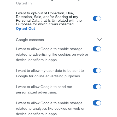
Opted In
Specifiche del corpo
I want to opt-out of Collection, Use,
Modello
Camera
Camera
Camera
Camera
Durata
Impermea-
L
Retention, Sale, and/or Sharing of my
Personal Data that Is Unrelated with the
di Fotocamera
Larghezza
Altezza
Profondità
Peso
Batteria
bilità
C
Purposes for which it was collected.
1.
Sony A6000
120 mm
67 mm
45 mm
344 g
360
fe
Opted Out
2.
Sony NEX-F3
117 mm
67 mm
42 mm
314 g
470
ma
Google consents
3.
Sony A3000
128 mm
91 mm
85 mm
411 g
470
ag
I want to allow Google to enable storage
4.
Sony A5000
110 mm
63 mm
36 mm
269 g
420
ge
related to advertising like cookies on web or
device identifiers in apps.
5.
Sony A5100
110 mm
63 mm
36 mm
283 g
400
ag
I want to allow my user data to be sent to
6.
Sony A6300
120 mm
67 mm
49 mm
404 g
400
fe
Google for online advertising purposes.
7.
Sony NEX-3
117 mm
62 mm
33 mm
297 g
330
ma
I want to allow Google to send me
8.
Sony NEX-3N
110 mm
62 mm
35 mm
269 g
480
fe
personalized advertising.
9.
Sony NEX-5
111 mm
59 mm
38 mm
287 g
330
ma
I want to allow Google to enable storage
10.
Sony NEX-5N
111 mm
59 mm
38 mm
269 g
460
ag
related to analytics like cookies on web or
device identifiers in apps.
11.
Sony NEX-6
120 mm
67 mm
43 mm
345 g
360
se