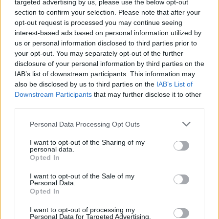
targeted advertising by us, please use the below opt-out
section to confirm your selection. Please note that after your
opt-out request is processed you may continue seeing
interest-based ads based on personal information utilized by
us or personal information disclosed to third parties prior to
your opt-out. You may separately opt-out of the further
disclosure of your personal information by third parties on the
IAB’s list of downstream participants. This information may
also be disclosed by us to third parties on the
IAB’s List of
Downstream Participants
that may further disclose it to other
third parties.
Please note that this website/app uses one or more Google
Personal Data Processing Opt Outs
services and may gather and store information including but
not limited to your visit or usage behaviour. You may click to
I want to opt-out of the Sharing of my
personal data.
grant or deny consent to Google and its third-party tags to
Opted In
use your data for below specified purposes in below Google
consent section.
I want to opt-out of the Sale of my
Personal Data.
Opted In
La tabella seguente elenca le proprietà fisiche più importanti
I want to opt-out of processing my
delle due fotocamere e altri modelli di fotocamera alternativi.
Personal Data for Targeted Advertising.