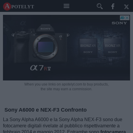
A potelyt
When you use links on apotelyt.com to buy products,
the site may earn a commission.
Sony A6000 e NEX-F3 Confronto
La Sony Alpha A6000 e la Sony Alpha NEX-F3 sono due
fotocamere digitali rivelate al pubblico rispettivamente a
febbraio 2014 e maggio 2012. Entrambe sono
fotocamera