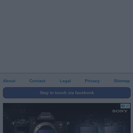
About
Contact
Legal
Privacy
Sitemap
Stay in touch via facebook