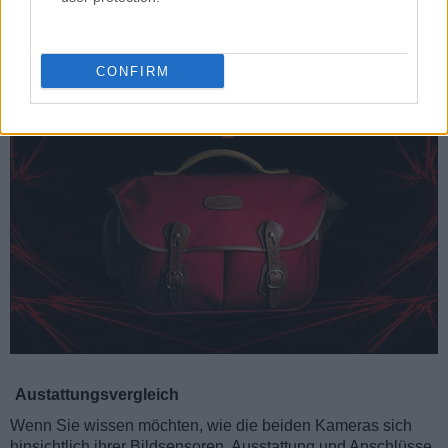
17.
Sony RX100 IV
102 mm
58 mm
41 mm
298 g
280
Anmerkung:
Maße und Preise beinhalten keine leicht abnehmbaren Teile wie Zusatz- oder We
CONFIRM
Austattungsvergleich
Wenn Sie wissen möchten, wie die beiden Kameras sich
hinsichtlich ihrer Bildsensoren, Ausstattung und Anschlüsse