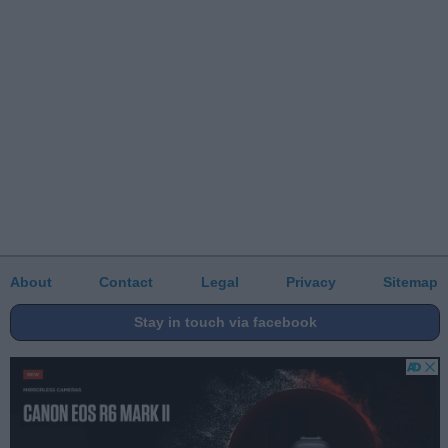
About
Contact
Legal
Privacy
Sitemap
Stay in touch via facebook