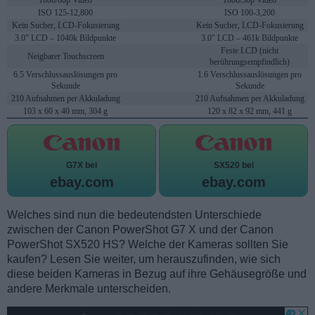
1080/60p Video
1080/30p Video
ISO 125-12,800
ISO 100-3,200
Kein Sucher, LCD-Fokusierung
Kein Sucher, LCD-Fokusierung
3.0" LCD – 1040k Bildpunkte
3.0" LCD – 461k Bildpunkte
Feste LCD (nicht
Neigbarer Touchscreen
berührungsempfindlich)
6.5 Verschlussauslösungen pro
1.6 Verschlussauslösungen pro
Sekunde
Sekunde
210 Aufnahmen per Akkuladung
210 Aufnahmen per Akkuladung
103 x 60 x 40 mm, 304 g
120 x 82 x 92 mm, 441 g
G7X bei
SX520 bei
ebay.com
ebay.com
Welches sind nun die bedeutendsten Unterschiede
zwischen der Canon PowerShot G7 X und der Canon
PowerShot SX520 HS? Welche der Kameras sollten Sie
kaufen? Lesen Sie weiter, um herauszufinden, wie sich
diese beiden Kameras in Bezug auf ihre Gehäusegröße und
andere Merkmale unterscheiden.