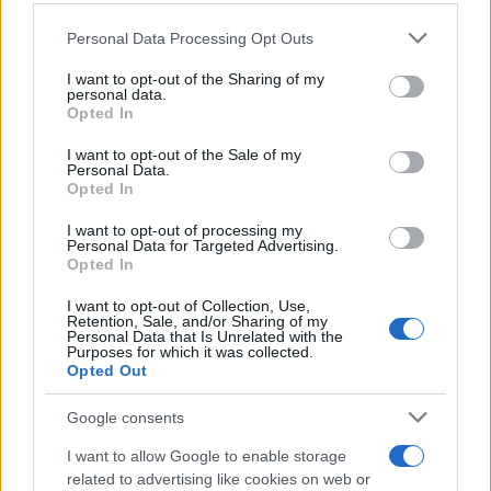
Please note that this website/app uses one or more Google
Personal Data Processing Opt Outs
services and may gather and store information including but
not limited to your visit or usage behaviour. You may click to
I want to opt-out of the Sharing of my
personal data.
grant or deny consent to Google and its third-party tags to
Opted In
use your data for below specified purposes in below Google
consent section.
I want to opt-out of the Sale of my
Personal Data.
Opted In
I want to opt-out of processing my
Die nachfolgende Tabelle listet die wichtigsten
Personal Data for Targeted Advertising.
physikalischen Eigenschaften der beiden Kameras, sowie
Opted In
weiterer, alternativer Kameramodelle, auf.
I want to opt-out of Collection, Use,
Retention, Sale, and/or Sharing of my
Gehäusedaten
Personal Data that Is Unrelated with the
Purposes for which it was collected.
Kamera
Kamera
Kamera
Kamera
Kamera
Akku
Wetter
Ein
Opted Out
Modell
Breite
Höhe
Tiefe
Gewicht
Laufzeit
Abdichtung
1.
Canon G7 X
103 mm
60 mm
40 mm
304 g
210
Google consents
2.
Canon SX520
120 mm
82 mm
92 mm
441 g
210
I want to allow Google to enable storage
related to advertising like cookies on web or
3.
Canon G5 X
112 mm
76 mm
44 mm
353 g
210