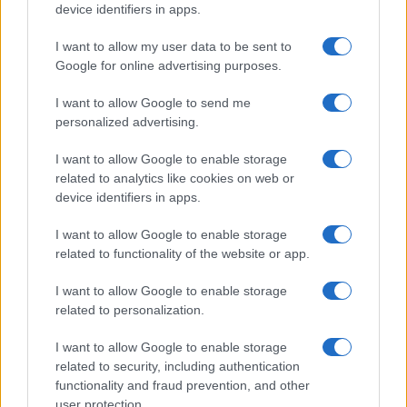
device identifiers in apps.
4.
Canon G7 X Mark II
106 mm
61 mm
42 mm
319 g
265
I want to allow my user data to be sent to
5.
Canon G7 X Mark III
105 mm
61 mm
41 mm
304 g
235
Google for online advertising purposes.
6.
Canon G9 X
98 mm
58 mm
31 mm
209 g
220
I want to allow Google to send me
7.
Canon M3
111 mm
68 mm
44 mm
366 g
250
personalized advertising.
8.
Canon M10
108 mm
67 mm
35 mm
301 g
255
I want to allow Google to enable storage
9.
Canon SX60
128 mm
93 mm
114 mm
650 g
340
related to analytics like cookies on web or
device identifiers in apps.
10.
Canon SX510
104 mm
70 mm
80 mm
349 g
250
A
I want to allow Google to enable storage
11.
Canon SX530
120 mm
82 mm
92 mm
442 g
210
related to functionality of the website or app.
12.
Canon SX700
113 mm
66 mm
35 mm
269 g
250
I want to allow Google to enable storage
13.
Canon T5
130 mm
100 mm
78 mm
480 g
500
related to personalization.
14.
Canon T6i
132 mm
101 mm
78 mm
555 g
440
I want to allow Google to enable storage
15.
Sony RX100 II
102 mm
58 mm
38 mm
281 g
350
related to security, including authentication
functionality and fraud prevention, and other
16.
Sony RX100 III
102 mm
58 mm
41 mm
290 g
320
M
user protection.