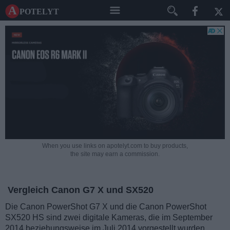
A potelyt
When you use links on apotelyt.com to buy products,
the site may earn a commission.
Vergleich Canon G7 X und SX520
Die Canon PowerShot G7 X und die Canon PowerShot
SX520 HS sind zwei digitale Kameras, die im September
2014 beziehungsweise im Juli 2014 vorgestellt wurden.