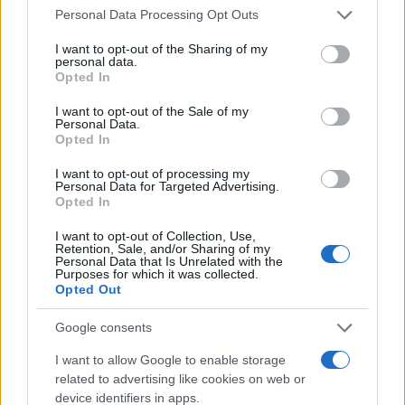
Please note that this website/app uses one or more Google
Personal Data Processing Opt Outs
services and may gather and store information including but
not limited to your visit or usage behaviour. You may click to
I want to opt-out of the Sharing of my
personal data.
grant or deny consent to Google and its third-party tags to
Opted In
use your data for below specified purposes in below Google
consent section.
I want to opt-out of the Sale of my
Personal Data.
Opted In
Le tableau suivant répertorie les propriétés physiques les
I want to opt-out of processing my
plus importantes des deux caméras ainsi que d'autres
Personal Data for Targeted Advertising.
modèles de caméras alternatifs.
Opted In
Spécifications du corps
I want to opt-out of Collection, Use,
Retention, Sale, and/or Sharing of my
Personal Data that Is Unrelated with the
Modèle
Caméra
Caméra
Caméra
Caméra
Vie de la
Imperm
Purposes for which it was collected.
de Caméra
Largeur
Hauteur
Profondeur
Poids
Batterie
bilisati
Opted Out
1.
Canon G7 X
103 mm
60 mm
40 mm
304 g
210
Google consents
2.
Canon SX520
120 mm
82 mm
92 mm
441 g
210
I want to allow Google to enable storage
3.
Canon G5 X
112 mm
76 mm
44 mm
353 g
210
related to advertising like cookies on web or
4.
Canon G7 X Mark II
106 mm
61 mm
42 mm
319 g
265
device identifiers in apps.