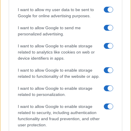
5.
Canon G7 X Mark III
105 mm
61 mm
41 mm
304 g
235
I want to allow my user data to be sent to
Google for online advertising purposes.
6.
Canon G9 X
98 mm
58 mm
31 mm
209 g
220
7.
Canon M3
111 mm
68 mm
44 mm
366 g
250
I want to allow Google to send me
personalized advertising.
8.
Canon M10
108 mm
67 mm
35 mm
301 g
255
I want to allow Google to enable storage
9.
Canon SX60
128 mm
93 mm
114 mm
650 g
340
related to analytics like cookies on web or
10.
Canon SX510
104 mm
70 mm
80 mm
349 g
250
device identifiers in apps.
11.
Canon SX530
120 mm
82 mm
92 mm
442 g
210
I want to allow Google to enable storage
related to functionality of the website or app.
12.
Canon SX700
113 mm
66 mm
35 mm
269 g
250
13.
Canon T5
130 mm
100 mm
78 mm
480 g
500
I want to allow Google to enable storage
related to personalization.
14.
Canon T6i
132 mm
101 mm
78 mm
555 g
440
15.
Sony RX100 II
102 mm
58 mm
38 mm
281 g
350
I want to allow Google to enable storage
related to security, including authentication
16.
Sony RX100 III
102 mm
58 mm
41 mm
290 g
320
functionality and fraud prevention, and other
user protection.
17.
Sony RX100 IV
102 mm
58 mm
41 mm
298 g
280