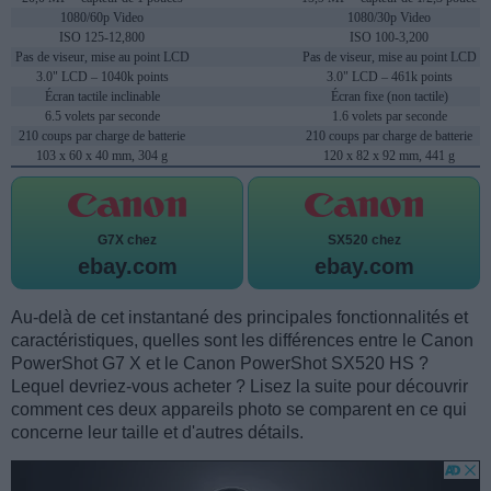
1080/60p Video
1080/30p Video
ISO 125-12,800
ISO 100-3,200
Pas de viseur, mise au point LCD
Pas de viseur, mise au point LCD
3.0" LCD – 1040k points
3.0" LCD – 461k points
Écran tactile inclinable
Écran fixe (non tactile)
6.5 volets par seconde
1.6 volets par seconde
210 coups par charge de batterie
210 coups par charge de batterie
103 x 60 x 40 mm, 304 g
120 x 82 x 92 mm, 441 g
G7X chez
SX520 chez
ebay.com
ebay.com
Au-delà de cet instantané des principales fonctionnalités et
caractéristiques, quelles sont les différences entre le Canon
PowerShot G7 X et le Canon PowerShot SX520 HS ?
Lequel devriez-vous acheter ? Lisez la suite pour découvrir
comment ces deux appareils photo se comparent en ce qui
concerne leur taille et d'autres détails.