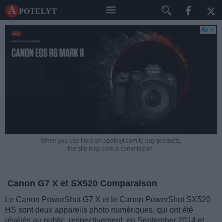
A potelyt
When you use links on apotelyt.com to buy products,
the site may earn a commission.
Canon G7 X et SX520 Comparaison
Le Canon PowerShot G7 X et le Canon PowerShot SX520
HS sont deux appareils photo numériques, qui ont été
révélés au public, respectivement, en September 2014 et