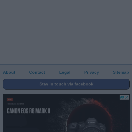
About
Contact
Legal
Privacy
Sitemap
Stay in touch via facebook