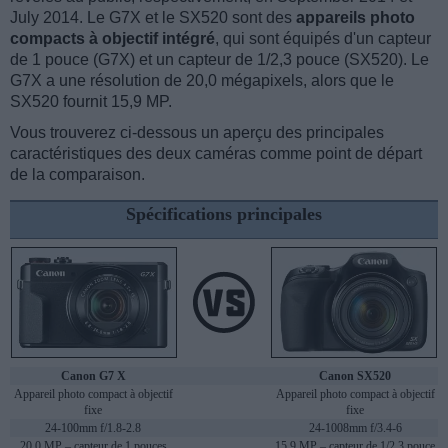
July 2014. Le G7X et le SX520 sont des
appareils photo
compacts à objectif intégré
, qui sont équipés d'un capteur
de 1 pouce (G7X) et un capteur de 1/2,3 pouce (SX520). Le
G7X a une résolution de 20,0 mégapixels, alors que le
SX520 fournit 15,9 MP.
Vous trouverez ci-dessous un aperçu des principales
caractéristiques des deux caméras comme point de départ
de la comparaison.
Spécifications principales
Canon G7 X
Canon SX520
Appareil photo compact à objectif
Appareil photo compact à objectif
fixe
fixe
24-100mm f/1.8-2.8
24-1008mm f/3.4-6
20,0 MP – capteur de 1 pouces
15,9 MP – capteur de 1/2,3 pouce