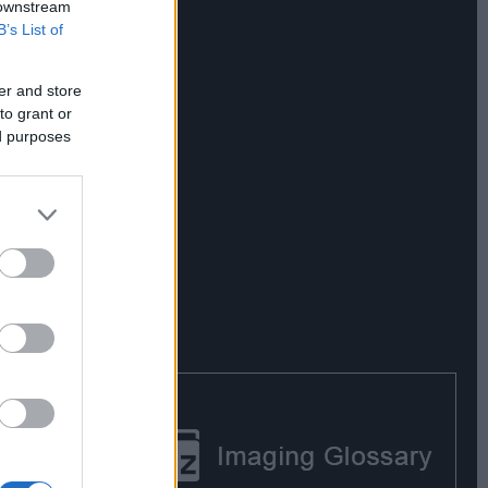
 downstream
B’s List of
er and store
to grant or
ed purposes