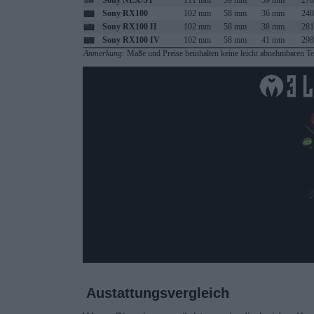
Sony NEX-5T
111 mm
59 mm
39 mm
276
Sony RX100
102 mm
58 mm
36 mm
240
Sony RX100 II
102 mm
58 mm
38 mm
281
Sony RX100 IV
102 mm
58 mm
41 mm
298
Anmerkung:
Maße und Preise beinhalten keine leicht abnehmbaren Tei
Austattungsvergleich