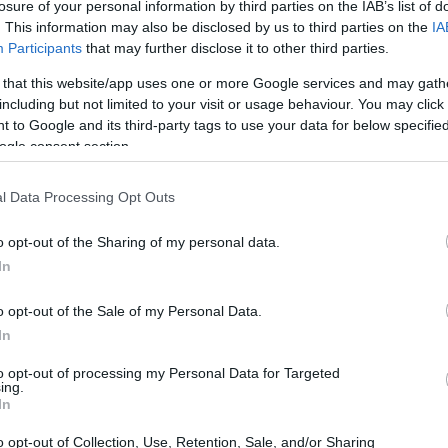
losure of your personal information by third parties on the IAB’s list of
. This information may also be disclosed by us to third parties on the
IA
Participants
that may further disclose it to other third parties.
 that this website/app uses one or more Google services and may gath
including but not limited to your visit or usage behaviour. You may click 
 to Google and its third-party tags to use your data for below specifi
ogle consent section.
ny A5100 und der Sony NEX-F3 werden in der
n Kameras werden entsprechend ihrer
relativen Größe
nächsten Millimeter gerundet.
l Data Processing Opt Outs
o opt-out of the Sharing of my personal data.
In
o opt-out of the Sale of my Personal Data.
In
to opt-out of processing my Personal Data for Targeted
ing.
In
o opt-out of Collection, Use, Retention, Sale, and/or Sharing