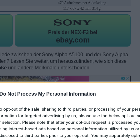
470 Aufnahmen per Akkuladung
117 x 67 x 42 mm, 314 g
Preis der
NEX-F3 bei
ebay.com
hiede zwischen der Sony Alpha A5100 und der Sony Alpha
n? Lesen Sie weiter, um herauszufinden, wie sich diese
öße und andere Merkmale unterscheiden.
Do Not Process My Personal Information
to opt-out of the sale, sharing to third parties, or processing of your per
formation for targeted advertising by us, please use the below opt-out s
r selection. Please note that after your opt-out request is processed y
eing interest-based ads based on personal information utilized by us or
disclosed to third parties prior to your opt-out. You may separately opt-