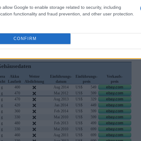
o allow Google to enable storage related to security, including
cation functionality and fraud prevention, and other user protection.
CONFIRM
en physikalischen Eigenschaften der beiden Kameras, sowie
ehäusedaten
era
Akku
Wetter
Einführungs-
Einführungs-
Verkaufs-
cht
Laufzeit
Abdichtung
datum
preis
preis
 g
400
Aug 2014
US$
549
ebay.com
 g
470
Mai 2012
US$
599
ebay.com
 g
470
Aug 2013
US$
329
ebay.com
 g
420
Jan 2014
US$
449
ebay.com
 g
360
Feb 2014
US$
599
ebay.com
 g
330
Mai 2010
US$
599
ebay.com
 g
480
Feb 2013
US$
499
ebay.com
 g
330
Mai 2010
US$
699
ebay.com
 g
460
Aug 2011
US$
699
ebay.com