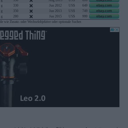
 g
330
Aug 2013
US$
699
ebay.com
 g
330
Jun 2012
US$
649
ebay.com
 g
350
Jun 2013
US$
749
ebay.com
 g
280
Jun 2015
US$
999
ebay.com
le wie Zusatz- oder Wechselobjektive oder optionale Sucher.