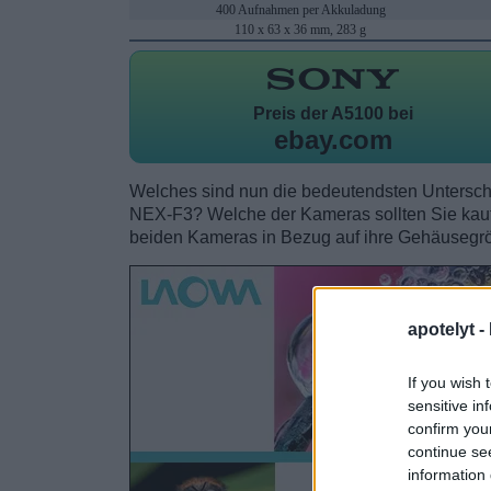
400 Aufnahmen per Akkuladung
110 x 63 x 36 mm, 283 g
Preis der
A5100 bei
ebay.com
Welches sind nun die bedeutendsten Untersc
NEX-F3? Welche der Kameras sollten Sie kaufe
beiden Kameras in Bezug auf ihre Gehäusegr
apotelyt -
If you wish 
sensitive in
confirm you
continue se
information 