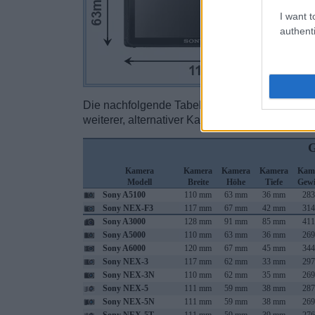
I want t
authenti
Die nachfolgende Tabelle listet die wichtigst
weiterer, alternativer Kameramodelle, auf.
G
Kamera
Kamera
Kamera
Kamera
Kam
Modell
Breite
Höhe
Tiefe
Gewi
Sony A5100
110 mm
63 mm
36 mm
283
Sony NEX-F3
117 mm
67 mm
42 mm
314
Sony A3000
128 mm
91 mm
85 mm
411
Sony A5000
110 mm
63 mm
36 mm
269
Sony A6000
120 mm
67 mm
45 mm
344
Sony NEX-3
117 mm
62 mm
33 mm
297
Sony NEX-3N
110 mm
62 mm
35 mm
269
Sony NEX-5
111 mm
59 mm
38 mm
287
Sony NEX-5N
111 mm
59 mm
38 mm
269