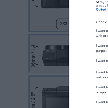
of my P
was col
Opted 
Google 
I want t
web or d
I want t
purpose
I want 
I want t
web or d
I want t
or app.
I want t