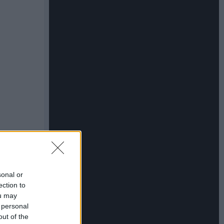
sonal or
ection to
ou may
 personal
out of the