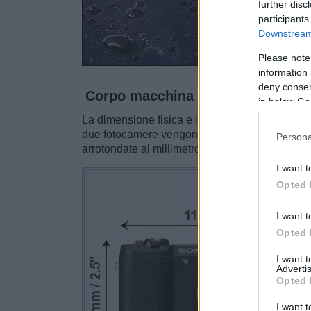
further disc
participants
Downstream 
Please note
information 
deny consent
Corpo macchina
in below Go
La dimensione fisica e il peso della Sony A510
due fotocamere vengono visualizzate in base a
Persona
arrotondate al millimetro più vicino.
I want t
Opted 
I want t
Opted 
I want 
Advertis
Opted 
I want t