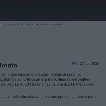
m to buy products,
the site may earn a commission.
PW
,
20 Aug 2025
fronto
no due fotocamere digitali rivelate al pubblico
. Entrambe sono
fotocamera mirrorless con obiettivo
re APS-C. La A5100 ha una risoluzione di 24,0 megapixel,
ncipali delle due fotocamere come punto di partenza per il