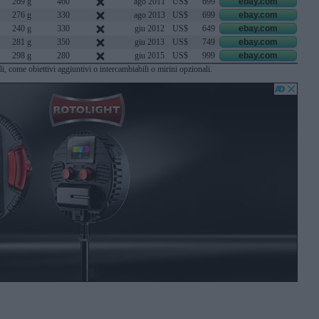
269 g
460
ago 2011
US$
699
ebay.com
276 g
330
ago 2013
US$
699
ebay.com
240 g
330
giu 2012
US$
649
ebay.com
281 g
350
giu 2013
US$
749
ebay.com
298 g
280
giu 2015
US$
999
ebay.com
li, come obiettivi aggiuntivi o intercambiabili o mirini opzionali.