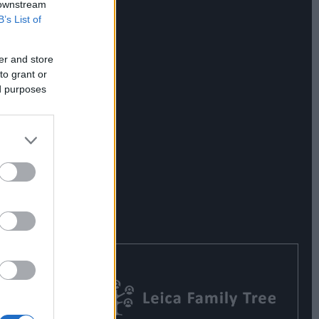
 downstream
B’s List of
er and store
to grant or
ed purposes