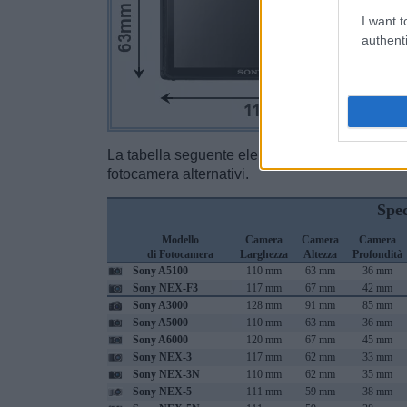
I want t
authenti
La tabella seguente elenca le proprietà fisiche 
fotocamera alternativi.
Spec
Modello
Camera
Camera
Camera
di Fotocamera
Larghezza
Altezza
Profondità
Sony A5100
110 mm
63 mm
36 mm
Sony NEX-F3
117 mm
67 mm
42 mm
Sony A3000
128 mm
91 mm
85 mm
Sony A5000
110 mm
63 mm
36 mm
Sony A6000
120 mm
67 mm
45 mm
Sony NEX-3
117 mm
62 mm
33 mm
Sony NEX-3N
110 mm
62 mm
35 mm
Sony NEX-5
111 mm
59 mm
38 mm