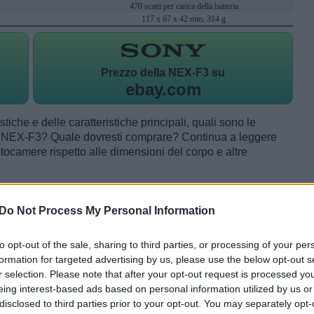
470 scatti per carica della batteria
117 x 67 x 42 mm, 314 g
Prezzo della
NEX-F3 su
ebay.com
tiche e delle caratteristiche principali, quali sono le
a NEX-F3? Quale dovresti comprare? Continua a leggere
tocamere rispetto alle dimensioni del corpo e altre
Do Not Process My Personal Information
to opt-out of the sale, sharing to third parties, or processing of your per
formation for targeted advertising by us, please use the below opt-out s
r selection. Please note that after your opt-out request is processed y
eing interest-based ads based on personal information utilized by us or
disclosed to third parties prior to your opt-out. You may separately opt-