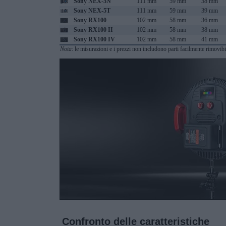
Sony NEX-5N
111 mm
59 mm
38 mm
Sony NEX-5T
111 mm
59 mm
39 mm
Sony RX100
102 mm
58 mm
36 mm
Sony RX100 II
102 mm
58 mm
38 mm
Sony RX100 IV
102 mm
58 mm
41 mm
Nota
: le misurazioni e i prezzi non includono parti facilmente rimovibi
Confronto delle caratteristiche