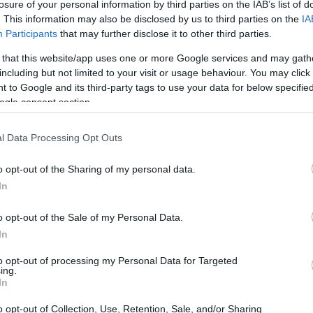
losure of your personal information by third parties on the IAB’s list of
. This information may also be disclosed by us to third parties on the
IA
Participants
that may further disclose it to other third parties.
 that this website/app uses one or more Google services and may gath
including but not limited to your visit or usage behaviour. You may click 
 to Google and its third-party tags to use your data for below specifi
ogle consent section.
0 e Sony NEX-F3 sono illustrate nel grafico sottostante. Le
lle loro
dimensioni relative
. Tutte le dimensioni sono
l Data Processing Opt Outs
o opt-out of the Sharing of my personal data.
In
o opt-out of the Sale of my Personal Data.
In
to opt-out of processing my Personal Data for Targeted
ing.
In
o opt-out of Collection, Use, Retention, Sale, and/or Sharing