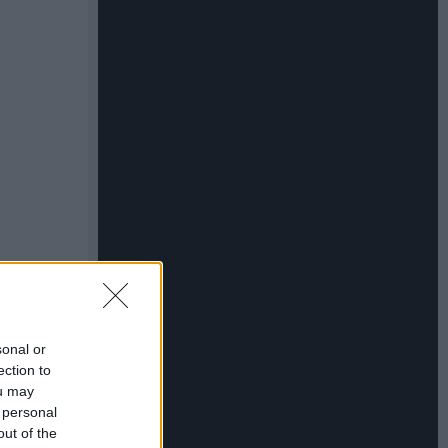
sonal or
ection to
ou may
 personal
out of the