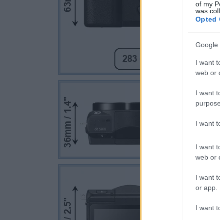
of my P
was col
Opted 
Google 
I want t
web or d
I want t
purpose
I want 
I want t
web or d
I want t
or app.
I want t