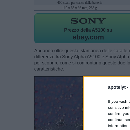
400 scatti per carica della batteria
110 x 63 x 36 mm, 283 g
Prezzo della
A5100 su
ebay.com
Andando oltre questa istantanea delle caratteris
differenze tra Sony Alpha A5100 e Sony Alph
per scoprire come si confrontano queste due fo
caratteristiche.
apotelyt -
If you wish 
sensitive in
confirm you
continue se
information 