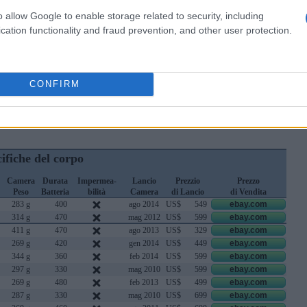
o allow Google to enable storage related to security, including
cation functionality and fraud prevention, and other user protection.
CONFIRM
più importanti delle due fotocamere e altri modelli di
ifiche del corpo
Camera
Durata
Impermea-
Lancio
Prezzio
Prezzo
Peso
Batteria
bilità
Camera
di Lancio
di Vendita
283 g
400
ago 2014
US$
549
ebay.com
314 g
470
mag 2012
US$
599
ebay.com
411 g
470
ago 2013
US$
329
ebay.com
269 g
420
gen 2014
US$
449
ebay.com
344 g
360
feb 2014
US$
599
ebay.com
297 g
330
mag 2010
US$
599
ebay.com
269 g
480
feb 2013
US$
499
ebay.com
287 g
330
mag 2010
US$
699
ebay.com