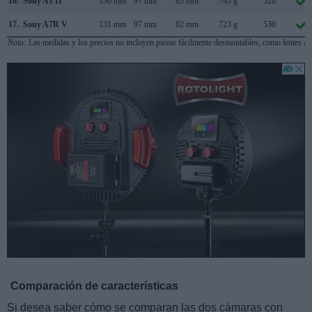
16.
Sony A1 II
136 mm
97 mm
83 mm
743 g
520
17.
Sony A7R V
131 mm
97 mm
82 mm
723 g
530
Nota:
Las medidas y los precios no incluyen piezas fácilmente desmontables, como lentes adi
Comparación de características
Si desea saber cómo se comparan las dos cámaras con