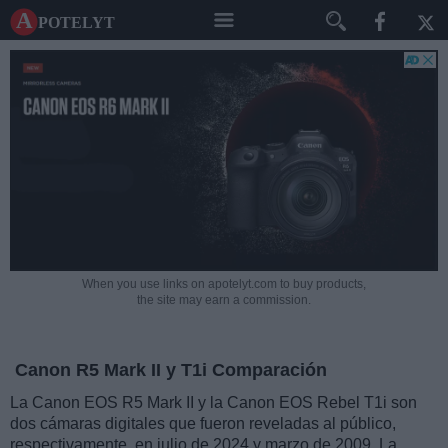
A potelyt
When you use links on apotelyt.com to buy products,
the site may earn a commission.
Canon R5 Mark II y T1i Comparación
La Canon EOS R5 Mark II y la Canon EOS Rebel T1i son
dos cámaras digitales que fueron reveladas al público,
respectivamente, en julio de 2024 y marzo de 2009. La