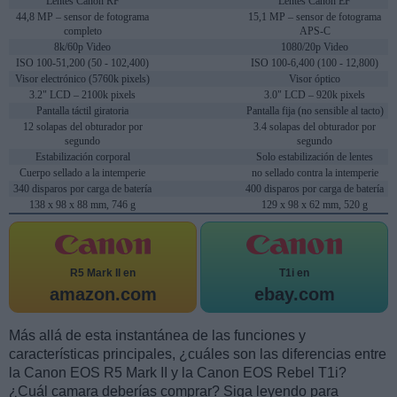
Lentes Canon RF
Lentes Canon EF
44,8 MP – sensor de fotograma
15,1 MP – sensor de fotograma
completo
APS-C
8k/60p Video
1080/20p Video
ISO 100-51,200 (50 - 102,400)
ISO 100-6,400 (100 - 12,800)
Visor electrónico (5760k pixels)
Visor óptico
3.2" LCD – 2100k pixels
3.0" LCD – 920k pixels
Pantalla táctil giratoria
Pantalla fija (no sensible al tacto)
12 solapas del obturador por
3.4 solapas del obturador por
segundo
segundo
Estabilización corporal
Solo estabilización de lentes
Cuerpo sellado a la intemperie
no sellado contra la intemperie
340 disparos por carga de batería
400 disparos por carga de batería
138 x 98 x 88 mm, 746 g
129 x 98 x 62 mm, 520 g
R5 Mark II en
T1i en
amazon.com
ebay.com
Más allá de esta instantánea de las funciones y
características principales, ¿cuáles son las diferencias entre
la Canon EOS R5 Mark II y la Canon EOS Rebel T1i?
¿Cuál camara deberías comprar? Siga leyendo para