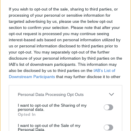
muestran según su
tamaño relativo
. Todas las dimensiones
están redondeadas al milímetro más cercano.
If you wish to opt-out of the sale, sharing to third parties, or
processing of your personal or sensitive information for
targeted advertising by us, please use the below opt-out
section to confirm your selection. Please note that after your
opt-out request is processed you may continue seeing
interest-based ads based on personal information utilized by
us or personal information disclosed to third parties prior to
your opt-out. You may separately opt-out of the further
disclosure of your personal information by third parties on the
IAB’s list of downstream participants. This information may
also be disclosed by us to third parties on the
IAB’s List of
Downstream Participants
that may further disclose it to other
third parties.
Please note that this website/app uses one or more Google
Personal Data Processing Opt Outs
services and may gather and store information including but
not limited to your visit or usage behaviour. You may click to
I want to opt-out of the Sharing of my
personal data.
grant or deny consent to Google and its third-party tags to
Opted In
use your data for below specified purposes in below Google
consent section.
I want to opt-out of the Sale of my
Personal Data.