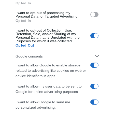
Opted In
I want to opt-out of processing my
Personal Data for Targeted Advertising.
Opted In
I want to opt-out of Collection, Use,
Retention, Sale, and/or Sharing of my
Personal Data that Is Unrelated with the
Purposes for which it was collected.
Opted Out
Google consents
La siguiente tabla enumera las propiedades físicas más
importantes de las dos cámaras, así como otros modelos de
I want to allow Google to enable storage
cámara alternativos.
related to advertising like cookies on web or
device identifiers in apps.
Especificaciones del cuerpo
I want to allow my user data to be sent to
Modelo
Cámara
Cámara
Cámara
Cámara
Duración
Imperm
Google for online advertising purposes.
de Cámara
Ancho
Altura
Profundidad
Peso
batería
bilizaci
1.
Canon R5 Mark II
138 mm
98 mm
88 mm
746 g
340
I want to allow Google to send me
2.
Canon T1i
129 mm
98 mm
62 mm
520 g
400
personalized advertising.