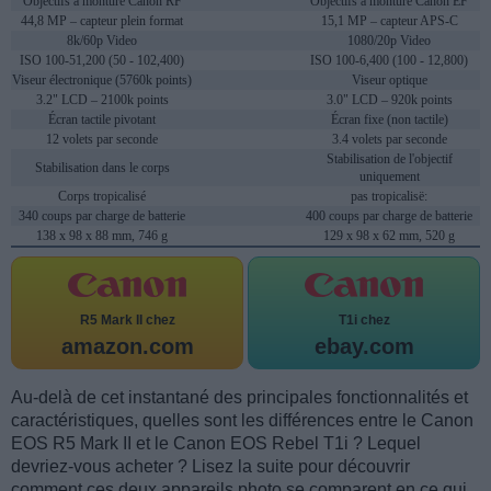
Objectifs à monture Canon RF
Objectifs à monture Canon EF
44,8 MP – capteur plein format
15,1 MP – capteur APS-C
8k/60p Video
1080/20p Video
ISO 100-51,200 (50 - 102,400)
ISO 100-6,400 (100 - 12,800)
Viseur électronique (5760k points)
Viseur optique
3.2" LCD – 2100k points
3.0" LCD – 920k points
Écran tactile pivotant
Écran fixe (non tactile)
12 volets par seconde
3.4 volets par seconde
Stabilisation de l'objectif
Stabilisation dans le corps
uniquement
Corps tropicalisé
pas tropicalisë:
340 coups par charge de batterie
400 coups par charge de batterie
138 x 98 x 88 mm, 746 g
129 x 98 x 62 mm, 520 g
R5 Mark II chez
T1i chez
amazon.com
ebay.com
Au-delà de cet instantané des principales fonctionnalités et
caractéristiques, quelles sont les différences entre le Canon
EOS R5 Mark II et le Canon EOS Rebel T1i ? Lequel
devriez-vous acheter ? Lisez la suite pour découvrir
comment ces deux appareils photo se comparent en ce qui