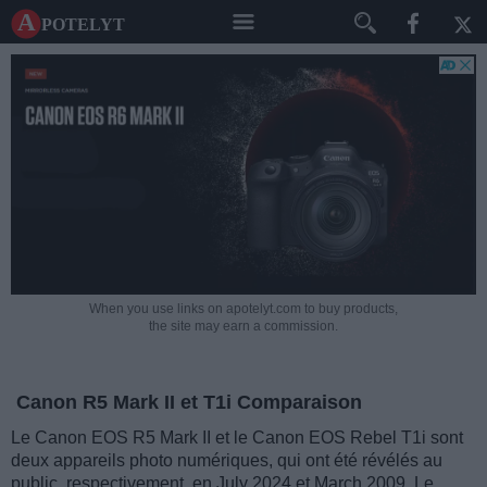
A potelyt
When you use links on apotelyt.com to buy products,
the site may earn a commission.
Canon R5 Mark II et T1i Comparaison
Le Canon EOS R5 Mark II et le Canon EOS Rebel T1i sont
deux appareils photo numériques, qui ont été révélés au
public, respectivement, en July 2024 et March 2009. Le