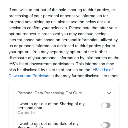
relative
. Toutes les dimensions sont arrondies au millimètre
près.
If you wish to opt-out of the sale, sharing to third parties, or
processing of your personal or sensitive information for
targeted advertising by us, please use the below opt-out
section to confirm your selection. Please note that after your
opt-out request is processed you may continue seeing
interest-based ads based on personal information utilized by
us or personal information disclosed to third parties prior to
your opt-out. You may separately opt-out of the further
disclosure of your personal information by third parties on the
IAB’s list of downstream participants. This information may
also be disclosed by us to third parties on the
IAB’s List of
Downstream Participants
that may further disclose it to other
third parties.
Please note that this website/app uses one or more Google
Personal Data Processing Opt Outs
services and may gather and store information including but
not limited to your visit or usage behaviour. You may click to
I want to opt-out of the Sharing of my
personal data.
grant or deny consent to Google and its third-party tags to
Opted In
use your data for below specified purposes in below Google
consent section.
I want to opt-out of the Sale of my
Personal Data.