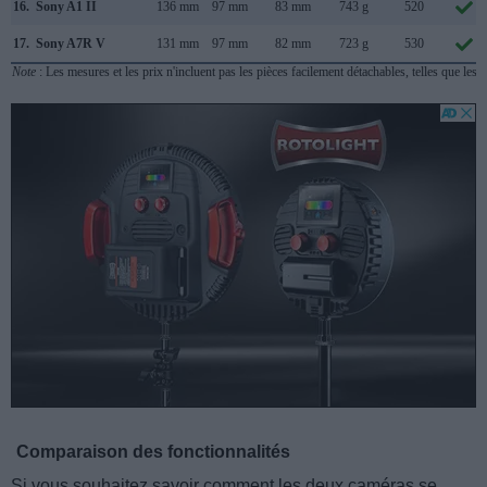
16.
Sony A1 II
136 mm
97 mm
83 mm
743 g
520
17.
Sony A7R V
131 mm
97 mm
82 mm
723 g
530
Note
: Les mesures et les prix n'incluent pas les pièces facilement détachables, telles que les 
Comparaison des fonctionnalités
Si vous souhaitez savoir comment les deux caméras se