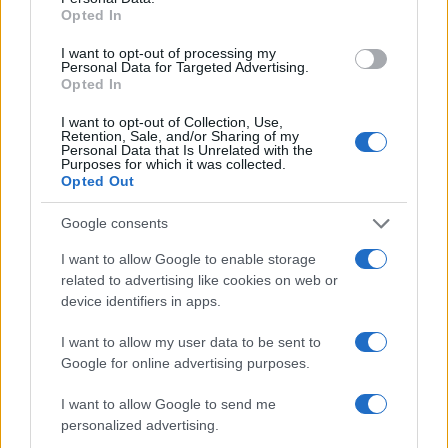
Opted In
I want to opt-out of processing my
Personal Data for Targeted Advertising.
Opted In
I want to opt-out of Collection, Use,
Retention, Sale, and/or Sharing of my
Personal Data that Is Unrelated with the
Purposes for which it was collected.
Opted Out
Google consents
Le tableau suivant répertorie les propriétés physiques les
plus importantes des deux caméras ainsi que d'autres
I want to allow Google to enable storage
modèles de caméras alternatifs.
related to advertising like cookies on web or
device identifiers in apps.
Spécifications du corps
I want to allow my user data to be sent to
Modèle
Caméra
Caméra
Caméra
Caméra
Vie de la
Impermé
Google for online advertising purposes.
de Caméra
Largeur
Hauteur
Profondeur
Poids
Batterie
bilisatio
1.
Canon R5 Mark II
138 mm
98 mm
88 mm
746 g
340
I want to allow Google to send me
personalized advertising.
2.
Canon T1i
129 mm
98 mm
62 mm
520 g
400